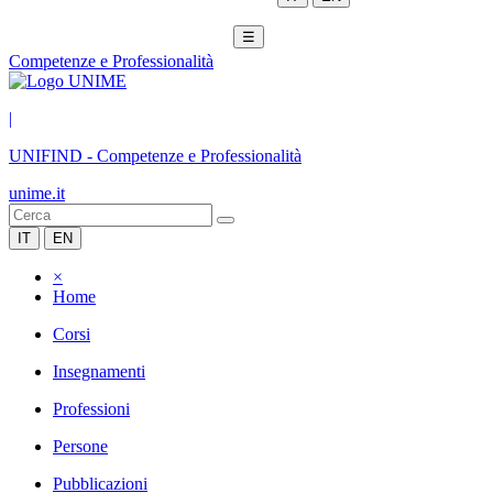
☰
Competenze e Professionalità
|
UNIFIND
-
Competenze e Professionalità
unime.it
IT
EN
×
Home
Corsi
Insegnamenti
Professioni
Persone
Pubblicazioni