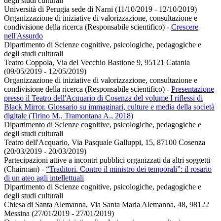
degli studi culturali
Università di Perugia sede di Narni (11/10/2019 - 12/10/2019)
Organizzazione di iniziative di valorizzazione, consultazione e
condivisione della ricerca (Responsabile scientifico)
-
Crescere
nell'Assurdo
Dipartimento di Scienze cognitive, psicologiche, pedagogiche e
degli studi culturali
Teatro Coppola, Via del Vecchio Bastione 9, 95121 Catania
(09/05/2019 - 12/05/2019)
Organizzazione di iniziative di valorizzazione, consultazione e
condivisione della ricerca (Responsabile scientifico)
-
Presentazione
presso il Teatro dell'Acquario di Cosenza del volume I riflessi di
Black Mirror. Glossario su immaginari, culture e media della società
digitale (Tirino M., Tramontana A., 2018)
Dipartimento di Scienze cognitive, psicologiche, pedagogiche e
degli studi culturali
Teatro dell'Acquario, Via Pasquale Galluppi, 15, 87100 Cosenza
(20/03/2019 - 20/03/2019)
Partecipazioni attive a incontri pubblici organizzati da altri soggetti
(Chairman)
-
“Traditori. Contro il ministro dei temporali”: il rosario
di un ateo agli intellettuali
Dipartimento di Scienze cognitive, psicologiche, pedagogiche e
degli studi culturali
Chiesa di Santa Alemanna, Via Santa Maria Alemanna, 48, 98122
Messina (27/01/2019 - 27/01/2019)