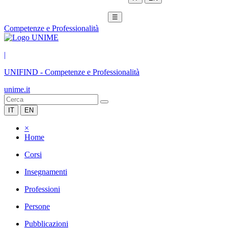
☰
Competenze e Professionalità
|
UNIFIND
-
Competenze e Professionalità
unime.it
IT
EN
×
Home
Corsi
Insegnamenti
Professioni
Persone
Pubblicazioni