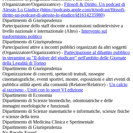
(Organizzatore/Organizzatrice)
-
Filosofi & Diritto. Un podcast di
Alessio Lo Giudice (https://podcasts.apple.com/it/podcast/filosofi-
diritto-un-podcast-di-alessio-lo-giudice/id1614235980)
Dipartimento di Giurisprudenza
Partecipazione dello staff docente a trasmissioni radiotelevisive a
livello nazionale e internazionale (Altro)
-
Intervento sul
trasformismo politico
Dipartimento di Giurisprudenza
Partecipazioni attive a incontri pubblici organizzati da altri soggetti
(Organizzatore/Organizzatrice)
-
Partecipazione al dibattito pubblico
in streaming su "Il dolore del giudicare" nell'ambito delle Giornate
della Legalità di Torino
Dipartimento di Giurisprudenza
Organizzazione di concerti, spettacoli teatrali, rassegne
cinematografiche, eventi sportivi, mostre, esposizioni e altri eventi di
pubblica utilità aperti alla comunità (Relatore/Relatrice)
-
Un calcio
al razzismo - Uniti con lo sport VI edizione
Dipartimento di Economia
Dipartimento di Scienze biomediche, odontoiatriche e delle
immagini morfologiche e funzionali
Dipartimento di Scienze matematiche e informatiche, scienze fisiche
e scienze della terra
Dipartimento di Medicina Clinica e Sperimentale
Dipartimento di Giurisprudenza
No Results Found