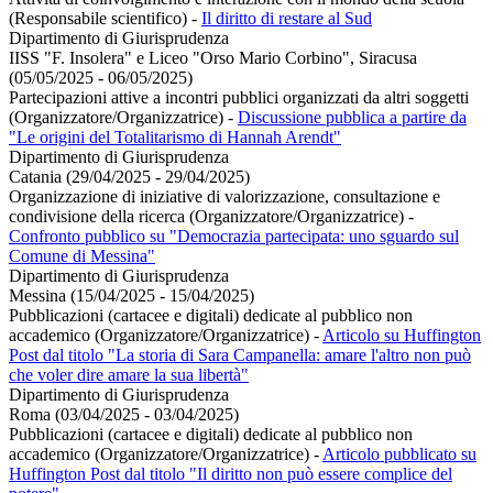
(Responsabile scientifico)
-
Il diritto di restare al Sud
Dipartimento di Giurisprudenza
IISS "F. Insolera" e Liceo "Orso Mario Corbino", Siracusa
(05/05/2025 - 06/05/2025)
Partecipazioni attive a incontri pubblici organizzati da altri soggetti
(Organizzatore/Organizzatrice)
-
Discussione pubblica a partire da
"Le origini del Totalitarismo di Hannah Arendt"
Dipartimento di Giurisprudenza
Catania (29/04/2025 - 29/04/2025)
Organizzazione di iniziative di valorizzazione, consultazione e
condivisione della ricerca (Organizzatore/Organizzatrice)
-
Confronto pubblico su "Democrazia partecipata: uno sguardo sul
Comune di Messina"
Dipartimento di Giurisprudenza
Messina (15/04/2025 - 15/04/2025)
Pubblicazioni (cartacee e digitali) dedicate al pubblico non
accademico (Organizzatore/Organizzatrice)
-
Articolo su Huffington
Post dal titolo "La storia di Sara Campanella: amare l'altro non può
che voler dire amare la sua libertà"
Dipartimento di Giurisprudenza
Roma (03/04/2025 - 03/04/2025)
Pubblicazioni (cartacee e digitali) dedicate al pubblico non
accademico (Organizzatore/Organizzatrice)
-
Articolo pubblicato su
Huffington Post dal titolo "Il diritto non può essere complice del