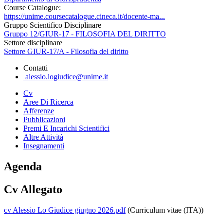
Course Catalogue:
https://unime.coursecatalogue.cineca.it/docente-ma...
Gruppo Scientifico Disciplinare
Gruppo 12/GIUR-17 - FILOSOFIA DEL DIRITTO
Settore disciplinare
Settore GIUR-17/A - Filosofia del diritto
Contatti
alessio.logiudice@unime.it
Cv
Aree Di Ricerca
Afferenze
Pubblicazioni
Premi E Incarichi Scientifici
Altre Attività
Insegnamenti
Agenda
Cv Allegato
cv Alessio Lo Giudice giugno 2026.pdf
(Curriculum vitae (ITA))