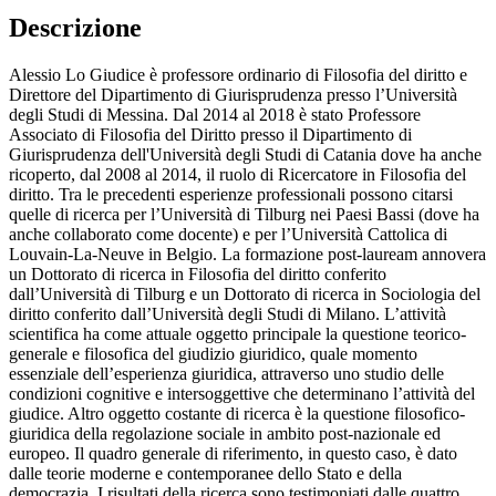
Descrizione
Alessio Lo Giudice è professore ordinario di Filosofia del diritto e
Direttore del Dipartimento di Giurisprudenza presso l’Università
degli Studi di Messina. Dal 2014 al 2018 è stato Professore
Associato di Filosofia del Diritto presso il Dipartimento di
Giurisprudenza dell'Università degli Studi di Catania dove ha anche
ricoperto, dal 2008 al 2014, il ruolo di Ricercatore in Filosofia del
diritto. Tra le precedenti esperienze professionali possono citarsi
quelle di ricerca per l’Università di Tilburg nei Paesi Bassi (dove ha
anche collaborato come docente) e per l’Università Cattolica di
Louvain-La-Neuve in Belgio. La formazione post-lauream annovera
un Dottorato di ricerca in Filosofia del diritto conferito
dall’Università di Tilburg e un Dottorato di ricerca in Sociologia del
diritto conferito dall’Università degli Studi di Milano. L’attività
scientifica ha come attuale oggetto principale la questione teorico-
generale e filosofica del giudizio giuridico, quale momento
essenziale dell’esperienza giuridica, attraverso uno studio delle
condizioni cognitive e intersoggettive che determinano l’attività del
giudice. Altro oggetto costante di ricerca è la questione filosofico-
giuridica della regolazione sociale in ambito post-nazionale ed
europeo. Il quadro generale di riferimento, in questo caso, è dato
dalle teorie moderne e contemporanee dello Stato e della
democrazia. I risultati della ricerca sono testimoniati dalle quattro