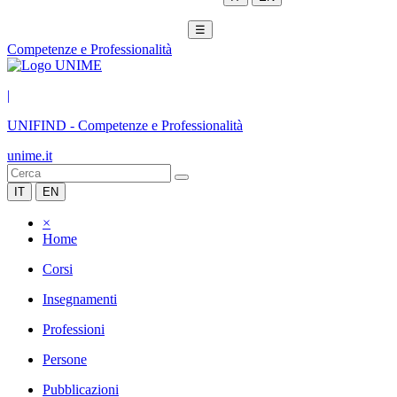
☰
Competenze e Professionalità
|
UNIFIND
-
Competenze e Professionalità
unime.it
IT
EN
×
Home
Corsi
Insegnamenti
Professioni
Persone
Pubblicazioni