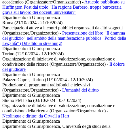
accademico (Organizzatore/Organizzatrice)
-
Articolo pubblicato su
Huffington Post dal titolo "Ha ragione Barbero, troppa burocrazia
grava sul lavoro dei docenti universitari"
Dipartimento di Giurisprudenza
Roma (21/10/2024 - 21/10/2024)
Partecipazioni attive a incontri pubblici organizzati da altri soggetti
(Organizzatore/Organizzatrice)
-
Presentazione del libro "Il dramma
del giudizio" nell'ambito della manifestazione pubblica "Portici della
Legalità" (Dibattito in streaming)
Dipartimento di Giurisprudenza
Torino (12/10/2024 - 12/10/2024)
Organizzazione di iniziative di valorizzazione, consultazione e
condivisione della ricerca (Organizzatore/Organizzatrice)
-
Il dolore
del giudicare
Dipartimento di Giurisprudenza
Palazzo Capris, Torino (11/10/2024 - 12/10/2024)
Produzione di programmi radiofonici e televisivi
(Organizzatore/Organizzatrice)
-
L'umanità del diritto
Dipartimento di Giurisprudenza
Studio FM Italia (03/10/2024 - 03/10/2024)
Organizzazione di iniziative di valorizzazione, consultazione e
condivisione della ricerca (Organizzatore/Organizzatrice)
-
Neolingua e diritto: da Orwell a Hart
Dipartimento di Giurisprudenza
Dipartimento di Giurisprudenza, Università degli studi della