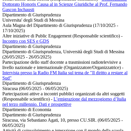
Dottorato Honoris Causa al in Scienze Giuridiche al Prof. Fernando
Gascon Inchausti
Dipartimento di Giurisprudenza
Universita' degli Studi di Messina
Aula Magna del Dipartimento di Giurisprudenza (17/10/2025 -
17/10/2025)
Altre iniziative di Public Engagement (Responsabile scientifico)
-
Incontro con SES e GDS
Dipartimento di Giurisprudenza
Dipartimento di Giurisprudenza, Università degli Studi di Messina
(26/05/2025 - 26/05/2025)
Partecipazione dello staff docente a trasmissioni radiotelevisive a
livello nazionale e internazionale (Organizzatore/Organizzatrice)
-
Intervista presso la Radio FM Italia sul tema de "Il diritto a restare al
Sud"
Dipartimento di Giurisprudenza
Siracusa (06/05/2025 - 06/05/2025)
Partecipazioni attive a incontri pubblici organizzati da altri soggetti
(Responsabile scientifico)
-
L’emigrazione dal mezzogiorno d’Italia
nel terzo millennio. Dati e prospettive
Dipartimento di Economia
Dipartimento di Giurisprudenza
Siracusa, via Sebastiano Agati, 10, presso CU.SIR. (06/05/2025 -
06/05/2025)
Attività di coinvolgimento e interazione con il mondo della scuola