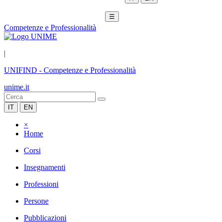
☰
Competenze e Professionalità
|
UNIFIND
-
Competenze e Professionalità
unime.it
IT
EN
×
Home
Corsi
Insegnamenti
Professioni
Persone
Pubblicazioni