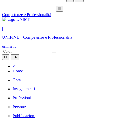
☰
Competenze e Professionalità
|
UNIFIND
-
Competenze e Professionalità
unime.it
IT
EN
×
Home
Corsi
Insegnamenti
Professioni
Persone
Pubblicazioni