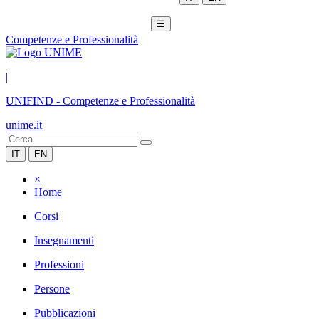
☰
Competenze e Professionalità
|
UNIFIND
-
Competenze e Professionalità
unime.it
IT
EN
×
Home
Corsi
Insegnamenti
Professioni
Persone
Pubblicazioni