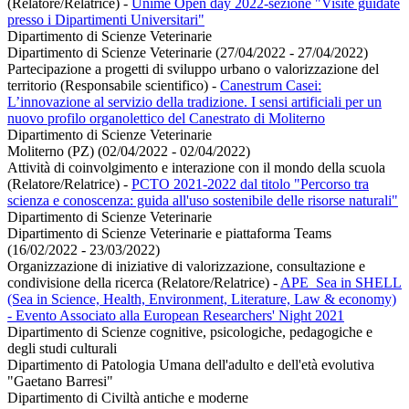
(Relatore/Relatrice)
-
Unime Open day 2022-sezione "Visite guidate
presso i Dipartimenti Universitari"
Dipartimento di Scienze Veterinarie
Dipartimento di Scienze Veterinarie (27/04/2022 - 27/04/2022)
Partecipazione a progetti di sviluppo urbano o valorizzazione del
territorio (Responsabile scientifico)
-
Canestrum Casei:
L’innovazione al servizio della tradizione. I sensi artificiali per un
nuovo profilo organolettico del Canestrato di Moliterno
Dipartimento di Scienze Veterinarie
Moliterno (PZ) (02/04/2022 - 02/04/2022)
Attività di coinvolgimento e interazione con il mondo della scuola
(Relatore/Relatrice)
-
PCTO 2021-2022 dal titolo "Percorso tra
scienza e conoscenza: guida all'uso sostenibile delle risorse naturali"
Dipartimento di Scienze Veterinarie
Dipartimento di Scienze Veterinarie e piattaforma Teams
(16/02/2022 - 23/03/2022)
Organizzazione di iniziative di valorizzazione, consultazione e
condivisione della ricerca (Relatore/Relatrice)
-
APE_Sea in SHELL
(Sea in Science, Health, Environment, Literature, Law & economy)
- Evento Associato alla European Researchers' Night 2021
Dipartimento di Scienze cognitive, psicologiche, pedagogiche e
degli studi culturali
Dipartimento di Patologia Umana dell'adulto e dell'età evolutiva
"Gaetano Barresi"
Dipartimento di Civiltà antiche e moderne