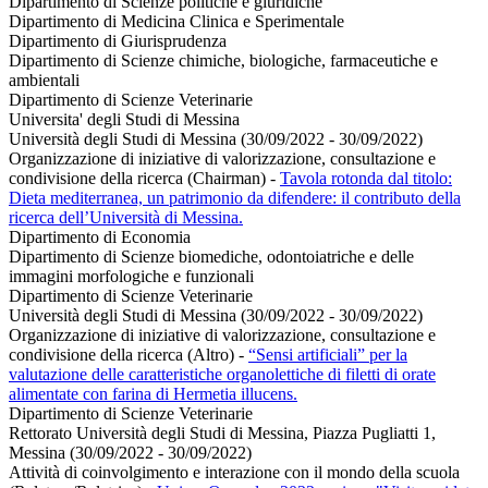
Dipartimento di Scienze politiche e giuridiche
Dipartimento di Medicina Clinica e Sperimentale
Dipartimento di Giurisprudenza
Dipartimento di Scienze chimiche, biologiche, farmaceutiche e
ambientali
Dipartimento di Scienze Veterinarie
Universita' degli Studi di Messina
Università degli Studi di Messina (30/09/2022 - 30/09/2022)
Organizzazione di iniziative di valorizzazione, consultazione e
condivisione della ricerca (Chairman)
-
Tavola rotonda dal titolo:
Dieta mediterranea, un patrimonio da difendere: il contributo della
ricerca dell’Università di Messina.
Dipartimento di Economia
Dipartimento di Scienze biomediche, odontoiatriche e delle
immagini morfologiche e funzionali
Dipartimento di Scienze Veterinarie
Università degli Studi di Messina (30/09/2022 - 30/09/2022)
Organizzazione di iniziative di valorizzazione, consultazione e
condivisione della ricerca (Altro)
-
“Sensi artificiali” per la
valutazione delle caratteristiche organolettiche di filetti di orate
alimentate con farina di Hermetia illucens.
Dipartimento di Scienze Veterinarie
Rettorato Università degli Studi di Messina, Piazza Pugliatti 1,
Messina (30/09/2022 - 30/09/2022)
Attività di coinvolgimento e interazione con il mondo della scuola