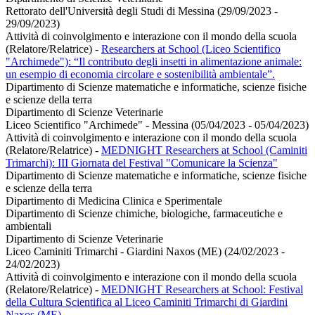
Rettorato dell'Università degli Studi di Messina (29/09/2023 -
29/09/2023)
Attività di coinvolgimento e interazione con il mondo della scuola
(Relatore/Relatrice)
-
Researchers at School (Liceo Scientifico
"Archimede"): “Il contributo degli insetti in alimentazione animale:
un esempio di economia circolare e sostenibilità ambientale”.
Dipartimento di Scienze matematiche e informatiche, scienze fisiche
e scienze della terra
Dipartimento di Scienze Veterinarie
Liceo Scientifico "Archimede" - Messina (05/04/2023 - 05/04/2023)
Attività di coinvolgimento e interazione con il mondo della scuola
(Relatore/Relatrice)
-
MEDNIGHT Researchers at School (Caminiti
Trimarchi): III Giornata del Festival "Comunicare la Scienza"
Dipartimento di Scienze matematiche e informatiche, scienze fisiche
e scienze della terra
Dipartimento di Medicina Clinica e Sperimentale
Dipartimento di Scienze chimiche, biologiche, farmaceutiche e
ambientali
Dipartimento di Scienze Veterinarie
Liceo Caminiti Trimarchi - Giardini Naxos (ME) (24/02/2023 -
24/02/2023)
Attività di coinvolgimento e interazione con il mondo della scuola
(Relatore/Relatrice)
-
MEDNIGHT Researchers at School: Festival
della Cultura Scientifica al Liceo Caminiti Trimarchi di Giardini
Naxos (ME)