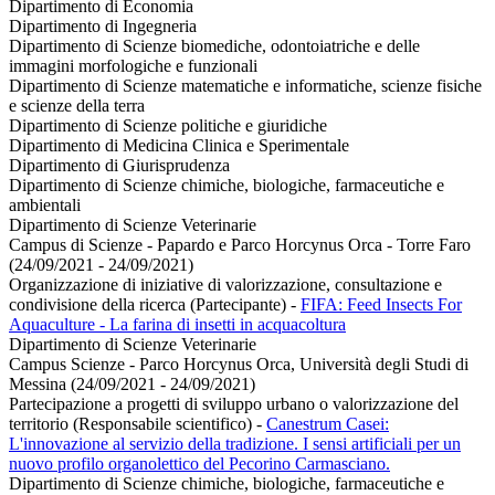
Dipartimento di Economia
Dipartimento di Ingegneria
Dipartimento di Scienze biomediche, odontoiatriche e delle
immagini morfologiche e funzionali
Dipartimento di Scienze matematiche e informatiche, scienze fisiche
e scienze della terra
Dipartimento di Scienze politiche e giuridiche
Dipartimento di Medicina Clinica e Sperimentale
Dipartimento di Giurisprudenza
Dipartimento di Scienze chimiche, biologiche, farmaceutiche e
ambientali
Dipartimento di Scienze Veterinarie
Campus di Scienze - Papardo e Parco Horcynus Orca - Torre Faro
(24/09/2021 - 24/09/2021)
Organizzazione di iniziative di valorizzazione, consultazione e
condivisione della ricerca (Partecipante)
-
FIFA: Feed Insects For
Aquaculture - La farina di insetti in acquacoltura
Dipartimento di Scienze Veterinarie
Campus Scienze - Parco Horcynus Orca, Università degli Studi di
Messina (24/09/2021 - 24/09/2021)
Partecipazione a progetti di sviluppo urbano o valorizzazione del
territorio (Responsabile scientifico)
-
Canestrum Casei:
L'innovazione al servizio della tradizione. I sensi artificiali per un
nuovo profilo organolettico del Pecorino Carmasciano.
Dipartimento di Scienze chimiche, biologiche, farmaceutiche e