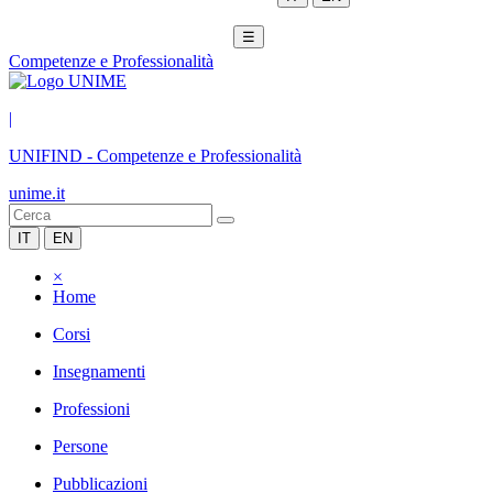
☰
Competenze e Professionalità
|
UNIFIND
-
Competenze e Professionalità
unime.it
IT
EN
×
Home
Corsi
Insegnamenti
Professioni
Persone
Pubblicazioni