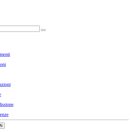
menti
ioni
azioni
e
issione
enze
N