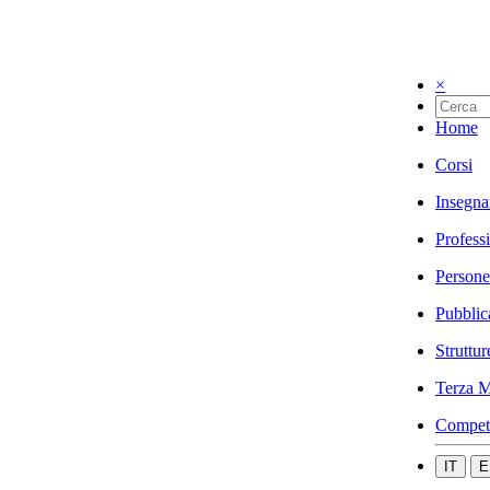
×
Home
Corsi
Insegna
Profess
Persone
Pubblic
Struttur
Terza M
Compet
IT
E