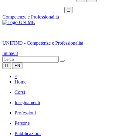
☰
Competenze e Professionalità
|
UNIFIND
-
Competenze e Professionalità
unime.it
IT
EN
×
Home
Corsi
Insegnamenti
Professioni
Persone
Pubblicazioni