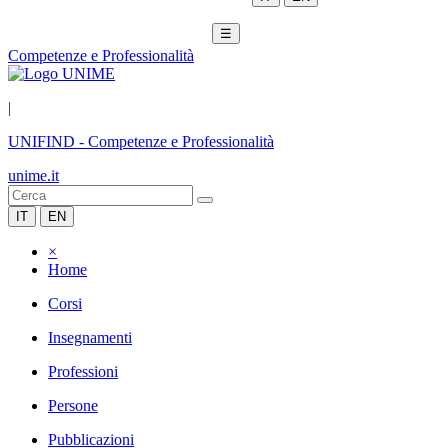
☰
Competenze e Professionalità
|
UNIFIND
-
Competenze e Professionalità
unime.it
IT
EN
×
Home
Corsi
Insegnamenti
Professioni
Persone
Pubblicazioni