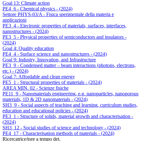
Goal 13: Climate action
PE4_6 - Chemical physics - (2024)
Settore PHYS-03/A - Fisica sperimentale della materia e
applicazioni
PE3_4 - Electronic properties of materials, surfaces, interfaces,
nanostructures - (2024)
PE3_5 - Physical properties of semiconductors and insulators -
(2024)
Goal 4: Quality education
PE4_4 - Surface science and nanostructures - (2024)
Goal 9: Industry, Innovation, and Infrastructure
PE3_9 - Condensed matter – beam interactions (photons, electrons,
etc.) - (2024)
Goal 7: Affordable and clean energy
PE5_1 - Structural properties of materials - (2024)
AREA MIN. 02 - Scienze fisiche
PE11_9 - Nanomaterials engineering, e.g. nanoparticles, nanoporous
materials, 1D & 2D nanomaterials - (2024)
SH3_9 - Social aspects of teaching and learning, curriculum studies,
education and educational policies - (2024)
PE3_1 - Structure of solids, material growth and characterisation -
(2024)
SH3_12 - Social studies of science and technology - (2024)
PE4_17 - Characterisation methods of materials - (2024)
Ricercatrice/tore a tempo det.