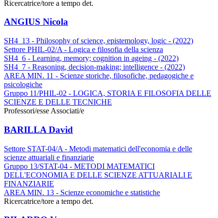
Ricercatrice/tore a tempo det.
ANGIUS Nicola
SH4_13 - Philosophy of science, epistemology, logic - (2022)
Settore PHIL-02/A - Logica e filosofia della scienza
SH4_6 - Learning, memory; cognition in ageing - (2022)
SH4_7 - Reasoning, decision-making; intelligence - (2022)
AREA MIN. 11 - Scienze storiche, filosofiche, pedagogiche e
psicologiche
Gruppo 11/PHIL-02 - LOGICA, STORIA E FILOSOFIA DELLE
SCIENZE E DELLE TECNICHE
Professori/esse Associati/e
BARILLA David
Settore STAT-04/A - Metodi matematici dell'economia e delle
scienze attuariali e finanziarie
Gruppo 13/STAT-04 - METODI MATEMATICI
DELL'ECONOMIA E DELLE SCIENZE ATTUARIALI E
FINANZIARIE
AREA MIN. 13 - Scienze economiche e statistiche
Ricercatrice/tore a tempo det.