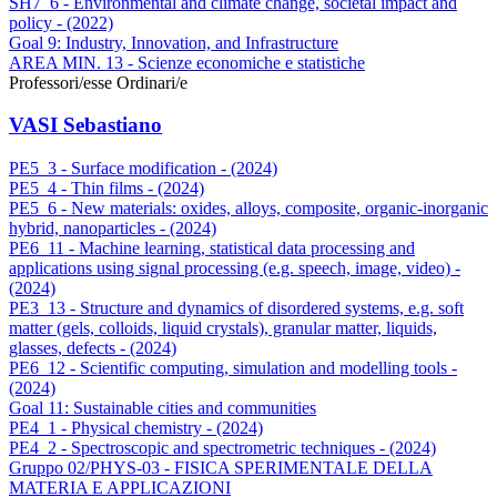
SH7_6 - Environmental and climate change, societal impact and
policy - (2022)
Goal 9: Industry, Innovation, and Infrastructure
AREA MIN. 13 - Scienze economiche e statistiche
Professori/esse Ordinari/e
VASI Sebastiano
PE5_3 - Surface modification - (2024)
PE5_4 - Thin films - (2024)
PE5_6 - New materials: oxides, alloys, composite, organic-inorganic
hybrid, nanoparticles - (2024)
PE6_11 - Machine learning, statistical data processing and
applications using signal processing (e.g. speech, image, video) -
(2024)
PE3_13 - Structure and dynamics of disordered systems, e.g. soft
matter (gels, colloids, liquid crystals), granular matter, liquids,
glasses, defects - (2024)
PE6_12 - Scientific computing, simulation and modelling tools -
(2024)
Goal 11: Sustainable cities and communities
PE4_1 - Physical chemistry - (2024)
PE4_2 - Spectroscopic and spectrometric techniques - (2024)
Gruppo 02/PHYS-03 - FISICA SPERIMENTALE DELLA
MATERIA E APPLICAZIONI