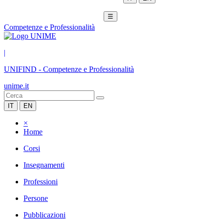
☰
Competenze e Professionalità
|
UNIFIND
-
Competenze e Professionalità
unime.it
IT
EN
×
Home
Corsi
Insegnamenti
Professioni
Persone
Pubblicazioni