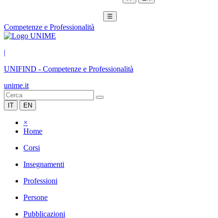
☰
Competenze e Professionalità
|
UNIFIND
-
Competenze e Professionalità
unime.it
IT
EN
×
Home
Corsi
Insegnamenti
Professioni
Persone
Pubblicazioni