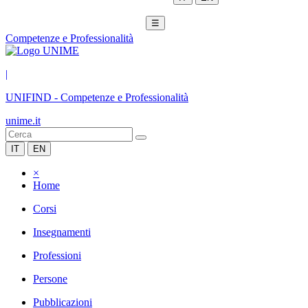
☰
Competenze e Professionalità
|
UNIFIND
-
Competenze e Professionalità
unime.it
IT
EN
×
Home
Corsi
Insegnamenti
Professioni
Persone
Pubblicazioni