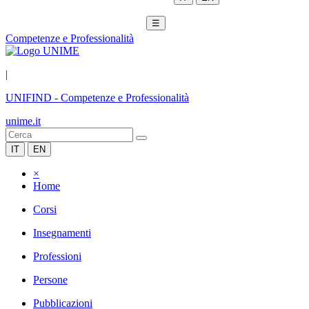
☰
Competenze e Professionalità
|
UNIFIND
-
Competenze e Professionalità
unime.it
IT
EN
×
Home
Corsi
Insegnamenti
Professioni
Persone
Pubblicazioni