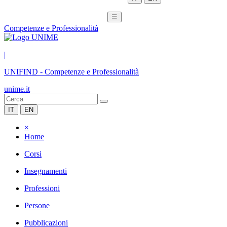
☰
Competenze e Professionalità
|
UNIFIND
-
Competenze e Professionalità
unime.it
IT
EN
×
Home
Corsi
Insegnamenti
Professioni
Persone
Pubblicazioni