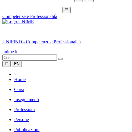
☰
Competenze e Professionalità
|
UNIFIND
-
Competenze e Professionalità
unime.it
IT
EN
×
Home
Corsi
Insegnamenti
Professioni
Persone
Pubblicazioni