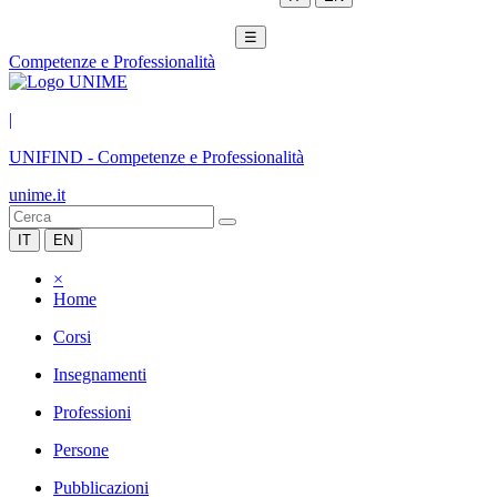
☰
Competenze e Professionalità
|
UNIFIND
-
Competenze e Professionalità
unime.it
IT
EN
×
Home
Corsi
Insegnamenti
Professioni
Persone
Pubblicazioni