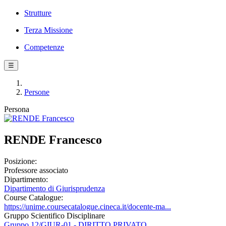
Strutture
Terza Missione
Competenze
☰
Persone
Persona
RENDE Francesco
Posizione:
Professore associato
Dipartimento:
Dipartimento di Giurisprudenza
Course Catalogue:
https://unime.coursecatalogue.cineca.it/docente-ma...
Gruppo Scientifico Disciplinare
Gruppo 12/GIUR-01 - DIRITTO PRIVATO