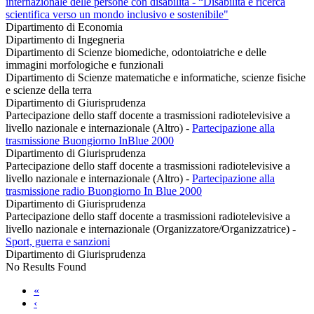
internazionale delle persone con disabilità - “Disabilità e ricerca
scientifica verso un mondo inclusivo e sostenibile"
Dipartimento di Economia
Dipartimento di Ingegneria
Dipartimento di Scienze biomediche, odontoiatriche e delle
immagini morfologiche e funzionali
Dipartimento di Scienze matematiche e informatiche, scienze fisiche
e scienze della terra
Dipartimento di Giurisprudenza
Partecipazione dello staff docente a trasmissioni radiotelevisive a
livello nazionale e internazionale (Altro)
-
Partecipazione alla
trasmissione Buongiorno InBlue 2000
Dipartimento di Giurisprudenza
Partecipazione dello staff docente a trasmissioni radiotelevisive a
livello nazionale e internazionale (Altro)
-
Partecipazione alla
trasmissione radio Buongiorno In Blue 2000
Dipartimento di Giurisprudenza
Partecipazione dello staff docente a trasmissioni radiotelevisive a
livello nazionale e internazionale (Organizzatore/Organizzatrice)
-
Sport, guerra e sanzioni
Dipartimento di Giurisprudenza
No Results Found
«
‹