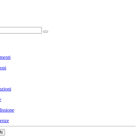
menti
ioni
azioni
e
issione
enze
N