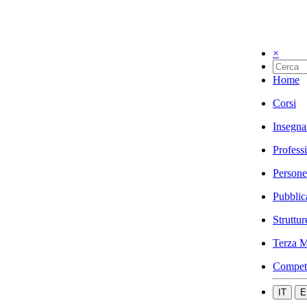
×
Home
Corsi
Insegna
Profess
Persone
Pubblic
Struttur
Terza M
Compet
IT
E