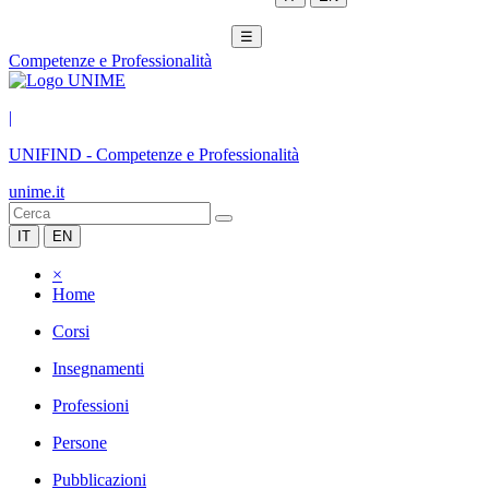
☰
Competenze e Professionalità
|
UNIFIND
-
Competenze e Professionalità
unime.it
IT
EN
×
Home
Corsi
Insegnamenti
Professioni
Persone
Pubblicazioni