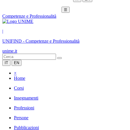
☰
Competenze e Professionalità
|
UNIFIND
-
Competenze e Professionalità
unime.it
IT
EN
×
Home
Corsi
Insegnamenti
Professioni
Persone
Pubblicazioni