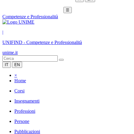
☰
Competenze e Professionalità
|
UNIFIND
-
Competenze e Professionalità
unime.it
IT
EN
×
Home
Corsi
Insegnamenti
Professioni
Persone
Pubblicazioni