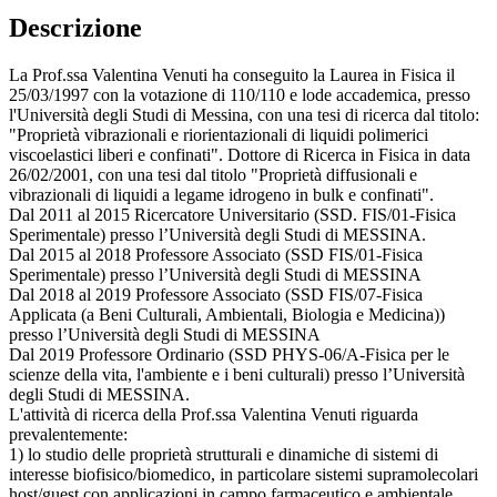
Descrizione
La Prof.ssa Valentina Venuti ha conseguito la Laurea in Fisica il
25/03/1997 con la votazione di 110/110 e lode accademica, presso
l'Università degli Studi di Messina, con una tesi di ricerca dal titolo:
"Proprietà vibrazionali e riorientazionali di liquidi polimerici
viscoelastici liberi e confinati". Dottore di Ricerca in Fisica in data
26/02/2001, con una tesi dal titolo "Proprietà diffusionali e
vibrazionali di liquidi a legame idrogeno in bulk e confinati".
Dal 2011 al 2015 Ricercatore Universitario (SSD. FIS/01-Fisica
Sperimentale) presso l’Università degli Studi di MESSINA.
Dal 2015 al 2018 Professore Associato (SSD FIS/01-Fisica
Sperimentale) presso l’Università degli Studi di MESSINA
Dal 2018 al 2019 Professore Associato (SSD FIS/07-Fisica
Applicata (a Beni Culturali, Ambientali, Biologia e Medicina))
presso l’Università degli Studi di MESSINA
Dal 2019 Professore Ordinario (SSD PHYS-06/A-Fisica per le
scienze della vita, l'ambiente e i beni culturali) presso l’Università
degli Studi di MESSINA.
L'attività di ricerca della Prof.ssa Valentina Venuti riguarda
prevalentemente:
1) lo studio delle proprietà strutturali e dinamiche di sistemi di
interesse biofisico/biomedico, in particolare sistemi supramolecolari
host/guest con applicazioni in campo farmaceutico e ambientale,