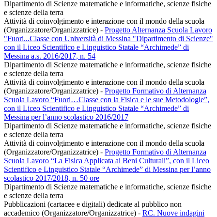
Dipartimento di Scienze matematiche e informatiche, scienze fisiche
e scienze della terra
Attività di coinvolgimento e interazione con il mondo della scuola
(Organizzatore/Organizzatrice)
-
Progetto Alternanza Scuola Lavoro
"Fuori...Classe con Università di Messina "Dipartimento di Scienze"
con il Liceo Scientifico e Linguistico Statale “Archimede” di
Messina a.s. 2016/2017, n. 54
Dipartimento di Scienze matematiche e informatiche, scienze fisiche
e scienze della terra
Attività di coinvolgimento e interazione con il mondo della scuola
(Organizzatore/Organizzatrice)
-
Progetto Formativo di Alternanza
Scuola Lavoro “Fuori…Classe con la Fisica e le sue Metodologie”,
con il Liceo Scientifico e Linguistico Statale “Archimede” di
Messina per l’anno scolastico 2016/2017
Dipartimento di Scienze matematiche e informatiche, scienze fisiche
e scienze della terra
Attività di coinvolgimento e interazione con il mondo della scuola
(Organizzatore/Organizzatrice)
-
Progetto Formativo di Alternanza
Scuola Lavoro “La Fisica Applicata ai Beni Culturali”, con il Liceo
Scientifico e Linguistico Statale “Archimede” di Messina per l’anno
scolastico 2017/2018, n. 50 ore
Dipartimento di Scienze matematiche e informatiche, scienze fisiche
e scienze della terra
Pubblicazioni (cartacee e digitali) dedicate al pubblico non
accademico (Organizzatore/Organizzatrice)
-
RC. Nuove indagini