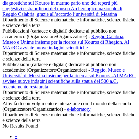
diagnostiche sul Kouros in marmo pario uno dei reperti più
suggestivi e straordinari del museo Archeologico nazionale di
Reggio Calabria, grazie all’accordo l’università di Messina
Dipartimento di Scienze matematiche e informatiche, scienze fisiche
e scienze della terra
Pubblicazioni (cartacee e digitali) dedicate al pubblico non
accademico (Organizzatore/Organizzatrice)
-
Reggio Calabria,
Museo e Unime insieme per la ricerca sul Kouros di Rhegion. Al
MArRC avviate nuove indagini scientifiche
Dipartimento di Scienze matematiche e informatiche, scienze fisiche
e scienze della terra
Pubblicazioni (cartacee e digitali) dedicate al pubblico non
accademico (Organizzatore/Organizzatrice)
-
Reggio, Museo e
Università di Messina insieme per la ricerca sul Kouros -Al MArRC
avviate nuove indagini scientifiche sulla statua del 500 a.C.
recentemente restaurata
Dipartimento di Scienze matematiche e informatiche, scienze fisiche
e scienze della terra
Attività di coinvolgimento e interazione con il mondo della scuola
(Organizzatore/Organizzatrice)
-
e-laboratory
Dipartimento di Scienze matematiche e informatiche, scienze fisiche
e scienze della terra
No Results Found
«