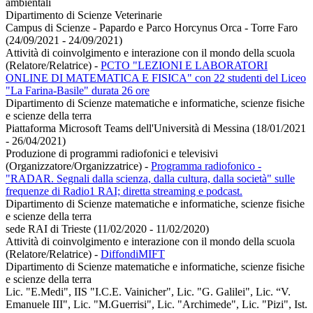
ambientali
Dipartimento di Scienze Veterinarie
Campus di Scienze - Papardo e Parco Horcynus Orca - Torre Faro
(24/09/2021 - 24/09/2021)
Attività di coinvolgimento e interazione con il mondo della scuola
(Relatore/Relatrice)
-
PCTO "LEZIONI E LABORATORI
ONLINE DI MATEMATICA E FISICA" con 22 studenti del Liceo
"La Farina-Basile" durata 26 ore
Dipartimento di Scienze matematiche e informatiche, scienze fisiche
e scienze della terra
Piattaforma Microsoft Teams dell'Università di Messina (18/01/2021
- 26/04/2021)
Produzione di programmi radiofonici e televisivi
(Organizzatore/Organizzatrice)
-
Programma radiofonico -
"RADAR. Segnali dalla scienza, dalla cultura, dalla società" sulle
frequenze di Radio1 RAI; diretta streaming e podcast.
Dipartimento di Scienze matematiche e informatiche, scienze fisiche
e scienze della terra
sede RAI di Trieste (11/02/2020 - 11/02/2020)
Attività di coinvolgimento e interazione con il mondo della scuola
(Relatore/Relatrice)
-
DiffondiMIFT
Dipartimento di Scienze matematiche e informatiche, scienze fisiche
e scienze della terra
Lic. "E.Medi", IIS "I.C.E. Vainicher", Lic. "G. Galilei", Lic. “V.
Emanuele III", Lic. "M.Guerrisi", Lic. "Archimede", Lic. "Pizi", Ist.