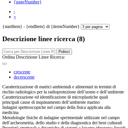
{pageNumber}
›
»
{startItem} - {endItem} di {itemsNumber}
Descrizione linee ricerca (8)
Pulisci
Ordina Descrizione Linee Ricerca:
crescente
decrescente
Caratterizzazione di matrici ambientali e alimentari in termini di
rischio radiologico per la radioprotezione dell’uomo e dell’ambiente
Caratterizzazione ed identificazione di microplastiche quali
principali cause di inquinamento dell’ambiente marino
Indagini spettroscopiche nel campo della fisica applicata alla
medicina
Metodologie fisiche di indagine sperimentale utilizzate nel campo
dell’archeometria, dello studio e della diagnostica dei beni culturali
Proprietà strutturali e dinamiche di sistemi a legame idrogeno: liquidi