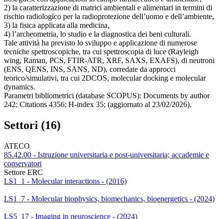
2) la caratterizzazione di matrici ambientali e alimentari in termini di
rischio radiologico per la radioprotezione dell’uomo e dell’ambiente,
3) la fisica applicata alla medicina,
4) l’archeometria, lo studio e la diagnostica dei beni culturali.
Tale attività ha previsto lo sviluppo e applicazione di numerose
tecniche spettroscopiche, tra cui spettroscopia di luce (Rayleigh
wing, Raman, PCS, FTIR-ATR, XRF, SAXS, EXAFS), di neutroni
(ENS, QENS, INS, SANS, ND), corredate da approcci
teorico/simulativi, tra cui 2DCOS, molecular docking e molecular
dynamics.
Parametri bibliometrici (database SCOPUS): Documents by author
242; Citations 4356; H-index 35; (aggiornato al 23/02/2026).
Settori (16)
ATECO
85.42.00 - Istruzione universitaria e post-universitaria; accademie e
conservatori
Settore ERC
LS1_1 - Molecular interactions - (2016)
LS1_7 - Molecular biophysics, biomechanics, bioenergetics - (2024)
LS5_17 - Imaging in neuroscience - (2024)