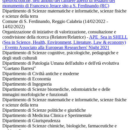
spettroscopiche, nell’ambito del cantiere aperto di restauro del
monumento di Francesco Jerace sito a S. Ferdinando (RC)
Dipartimento di Scienze matematiche e informatiche, scienze fisiche
e scienze della terra
Comune di S. Ferdinando, Reggio Calabria (14/02/2022 -
14/02/2022)
Organizzazione di iniziative di valorizzazione, consultazione e
condivisione della ricerca (Relatore/Relatrice)
-
APE_Sea in SHELL
(Sea in Science, Health, Environment, Literature, Law & economy)
- Evento Associato alla European Researchers' Night 2021
Dipartimento di Scienze cognitive, psicologiche, pedagogiche e
degli studi culturali
Dipartimento di Patologia Umana dell'adulto e dell'età evolutiva
"Gaetano Barresi"
Dipartimento di Civiltà antiche e moderne
Dipartimento di Economia
Dipartimento di Ingegneria
Dipartimento di Scienze biomediche, odontoiatriche e delle
immagini morfologiche e funzionali
Dipartimento di Scienze matematiche e informatiche, scienze fisiche
e scienze della terra
Dipartimento di Scienze politiche e giuridiche
Dipartimento di Medicina Clinica e Sperimentale
Dipartimento di Giurisprudenza
Dipartimento di Scienze chimiche, biologiche, farmaceutiche e