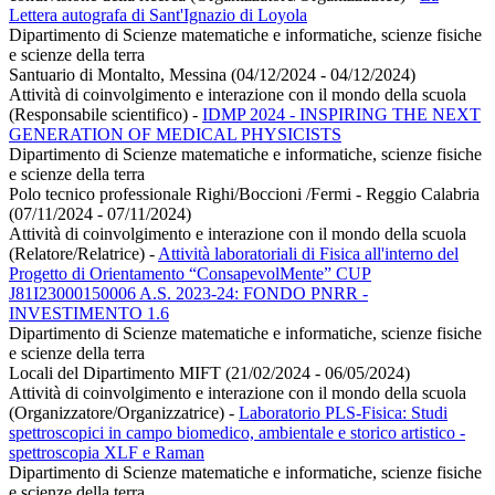
Lettera autografa di Sant'Ignazio di Loyola
Dipartimento di Scienze matematiche e informatiche, scienze fisiche
e scienze della terra
Santuario di Montalto, Messina (04/12/2024 - 04/12/2024)
Attività di coinvolgimento e interazione con il mondo della scuola
(Responsabile scientifico)
-
IDMP 2024 - INSPIRING THE NEXT
GENERATION OF MEDICAL PHYSICISTS
Dipartimento di Scienze matematiche e informatiche, scienze fisiche
e scienze della terra
Polo tecnico professionale Righi/Boccioni /Fermi - Reggio Calabria
(07/11/2024 - 07/11/2024)
Attività di coinvolgimento e interazione con il mondo della scuola
(Relatore/Relatrice)
-
Attività laboratoriali di Fisica all'interno del
Progetto di Orientamento “ConsapevolMente” CUP
J81I23000150006 A.S. 2023-24: FONDO PNRR -
INVESTIMENTO 1.6
Dipartimento di Scienze matematiche e informatiche, scienze fisiche
e scienze della terra
Locali del Dipartimento MIFT (21/02/2024 - 06/05/2024)
Attività di coinvolgimento e interazione con il mondo della scuola
(Organizzatore/Organizzatrice)
-
Laboratorio PLS-Fisica: Studi
spettroscopici in campo biomedico, ambientale e storico artistico -
spettroscopia XLF e Raman
Dipartimento di Scienze matematiche e informatiche, scienze fisiche
e scienze della terra