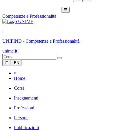
☰
Competenze e Professionalità
|
UNIFIND
-
Competenze e Professionalità
unime.it
IT
EN
×
Home
Corsi
Insegnamenti
Professioni
Persone
Pubblicazioni