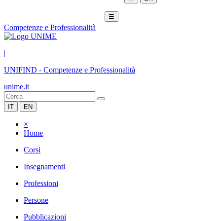
☰
Competenze e Professionalità
|
UNIFIND
-
Competenze e Professionalità
unime.it
IT
EN
×
Home
Corsi
Insegnamenti
Professioni
Persone
Pubblicazioni