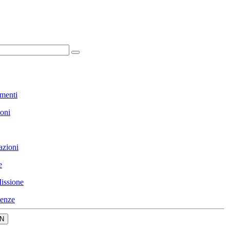
menti
ioni
azioni
e
issione
enze
N