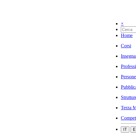
×
Home
Corsi
Insegna
Profess
Persone
Pubblic
Struttur
Terza M
Compet
IT
E