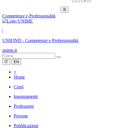
☰
Competenze e Professionalità
|
UNIFIND
-
Competenze e Professionalità
unime.it
IT
EN
×
Home
Corsi
Insegnamenti
Professioni
Persone
Pubblicazioni