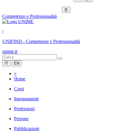
☰
Competenze e Professionalità
|
UNIFIND
-
Competenze e Professionalità
unime.it
IT
EN
×
Home
Corsi
Insegnamenti
Professioni
Persone
Pubblicazioni