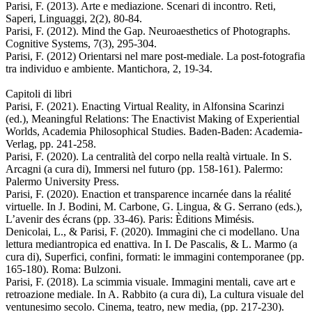
Parisi, F. (2013). Arte e mediazione. Scenari di incontro. Reti,
Saperi, Linguaggi, 2(2), 80-84.
Parisi, F. (2012). Mind the Gap. Neuroaesthetics of Photographs.
Cognitive Systems, 7(3), 295-304.
Parisi, F. (2012) Orientarsi nel mare post-mediale. La post-fotografia
tra individuo e ambiente. Mantichora, 2, 19-34.
Capitoli di libri
Parisi, F. (2021). Enacting Virtual Reality, in Alfonsina Scarinzi
(ed.), Meaningful Relations: The Enactivist Making of Experiential
Worlds, Academia Philosophical Studies. Baden-Baden: Academia-
Verlag, pp. 241-258.
Parisi, F. (2020). La centralità del corpo nella realtà virtuale. In S.
Arcagni (a cura di), Immersi nel futuro (pp. 158-161). Palermo:
Palermo University Press.
Parisi, F. (2020). Enaction et transparence incarnée dans la réalité
virtuelle. In J. Bodini, M. Carbone, G. Lingua, & G. Serrano (eds.),
L’avenir des écrans (pp. 33-46). Paris: Èditions Mimésis.
Denicolai, L., & Parisi, F. (2020). Immagini che ci modellano. Una
lettura mediantropica ed enattiva. In I. De Pascalis, & L. Marmo (a
cura di), Superfici, confini, formati: le immagini contemporanee (pp.
165-180). Roma: Bulzoni.
Parisi, F. (2018). La scimmia visuale. Immagini mentali, cave art e
retroazione mediale. In A. Rabbito (a cura di), La cultura visuale del
ventunesimo secolo. Cinema, teatro, new media, (pp. 217-230).