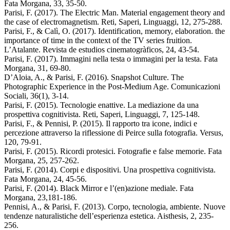
Fata Morgana, 33, 35-50.
Parisi, F. (2017). The Electric Man. Material engagement theory and
the case of electromagnetism. Reti, Saperi, Linguaggi, 12, 275-288.
Parisi, F., & Calì, O. (2017). Identification, memory, elaboration. the
importance of time in the context of the TV series fruition.
L’Atalante. Revista de estudios cinematogràficos, 24, 43-54.
Parisi, F. (2017). Immagini nella testa o immagini per la testa. Fata
Morgana, 31, 69-80.
D’Aloia, A., & Parisi, F. (2016). Snapshot Culture. The
Photographic Experience in the Post-Medium Age. Comunicazioni
Sociali, 36(1), 3-14.
Parisi, F. (2015). Tecnologie enattive. La mediazione da una
prospettiva cognitivista. Reti, Saperi, Linguaggi, 7, 125-148.
Parisi, F., & Pennisi, P. (2015). Il rapporto tra icone, indici e
percezione attraverso la riflessione di Peirce sulla fotografia. Versus,
120, 79-91.
Parisi, F. (2015). Ricordi protesici. Fotografie e false memorie. Fata
Morgana, 25, 257-262.
Parisi, F. (2014). Corpi e dispositivi. Una prospettiva cognitivista.
Fata Morgana, 24, 45-56.
Parisi, F. (2014). Black Mirror e l’(en)azione mediale. Fata
Morgana, 23,181-186.
Pennisi, A., & Parisi, F. (2013). Corpo, tecnologia, ambiente. Nuove
tendenze naturalistiche dell’esperienza estetica. Aisthesis, 2, 235-
256.