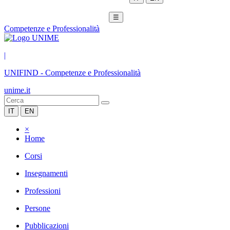
☰
Competenze e Professionalità
|
UNIFIND
-
Competenze e Professionalità
unime.it
IT
EN
×
Home
Corsi
Insegnamenti
Professioni
Persone
Pubblicazioni