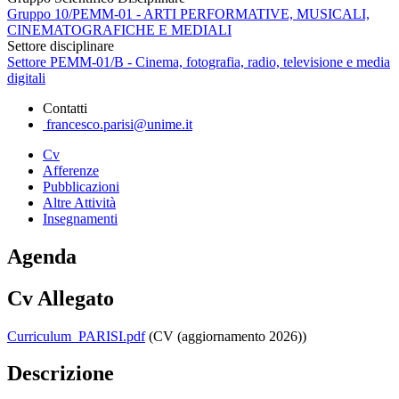
Gruppo 10/PEMM-01 - ARTI PERFORMATIVE, MUSICALI,
CINEMATOGRAFICHE E MEDIALI
Settore disciplinare
Settore PEMM-01/B - Cinema, fotografia, radio, televisione e media
digitali
Contatti
francesco.parisi@unime.it
Cv
Afferenze
Pubblicazioni
Altre Attività
Insegnamenti
Agenda
Cv Allegato
Curriculum_PARISI.pdf
(CV (aggiornamento 2026))
Descrizione