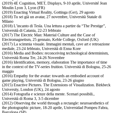
(2019) 4E Cognition, MET, Displays, 9-10 aprile, Université Jean
Moulin Lyon 3, Lyon (FR)
(2019) Enacting Virtual Reality, Gottinga (Ger), 29 agosto
(2018) Tu sei già un avatar, 27 novembre, Università Statale di
Milano
(2018) L’incanto di Tesla. Una lettura a partire da “The Prestige”,
Università di Catania, 22-23 febbraio
(2017) The Electric Man: Material Culture and the Case of
Electromagnetism, 25 gennaio, Keble College, Oxford (UK)
(2017) La scimmia visuale. Immagini mentali, cave art e retroazione
mediale, 23-24 febbraio, Università di Enna Kore
(2016) Media and Bodies: reconceiving technological determinism,
Università Roma Tre, 24-26 Novembre
(2016) Identification, memory, elaboration The importance of time
in the context of the TV-series fruition. Università di Bologna, 25-26
maggio
(2016) Empathy for the avatar: towards an embodied account of
game playing, Università di Bologna, 23-26 giugno
(2015) Enactive Pictures. The Extensions of Visualization. Birkbeck
University, London (UK), 24 agosto
(2014) Fotografia e scienze della mente. Scenari possibili.,
Università di Roma 3, 3-5 dicembre
(2012) Observing the world through a rectangle: neuroaesthetics of
the photographic picture, 18-20 aprile, Universidad Pompeu Fabra,
Barcelona (SP)