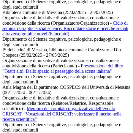
Dipartimento di Scienze cognitive, psicologiche, pedagogiche e
degli studi culturali
Biblioteca comunale di Messina (25/02/2025 - 25/02/2025)
Organizzazione di iniziative di valorizzazione, consultazione e
condivisione della ricerca (Organizzatore/Organizzatrice)
-
Ciclo di
seminari Graphic social science. Raccontare storie e ricerche sociali
attraverso graphic novel (6 incontri)
Dipartimento di Scienze cognitive, psicologiche, pedagogiche e
degli studi culturali
IS della città di Messina, biblioteca comunale Cannizzaro e Dip.
Cospecs (25/02/2025 - 27/05/2025)
Organizzazione di iniziative di valorizzazione, consultazione e
condivisione della ricerca (Partecipante)
-
Presentazione del libro
"Teatri altri. Dallo spazio al paesaggio della scena italiana"
Dipartimento di Scienze cognitive, psicologiche, pedagogiche e
degli studi culturali
Aula Magna del Dipartimento COSPECS dell'Università di Messina
(06/11/2024 - 06/11/2024)
Organizzazione di iniziative di valorizzazione, consultazione e
condivisione della ricerca (Relatore/Relatrice, Responsabile
scientifico)
-
Membro del comitato organizzativo dell’evento
CRISCAT “Vocazioni del CRISCAT: valorizzare il merito nella
ricerca scientifica”
Dipartimento di Scienze cognitive, psicologiche, pedagogiche e
degli studi culturali