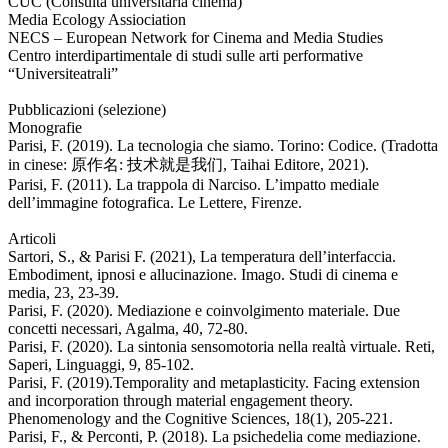
CUC (Consulta universitaria cinema)
Media Ecology Assiociation
NECS – European Network for Cinema and Media Studies
Centro interdipartimentale di studi sulle arti performative
“Universiteatrali”
Pubblicazioni (selezione)
Monografie
Parisi, F. (2019). La tecnologia che siamo. Torino: Codice. (Tradotta
in cinese: 原作名: 技术就是我们, Taihai Editore, 2021).
Parisi, F. (2011). La trappola di Narciso. L’impatto mediale
dell’immagine fotografica. Le Lettere, Firenze.
Articoli
Sartori, S., & Parisi F. (2021), La temperatura dell’interfaccia.
Embodiment, ipnosi e allucinazione. Imago. Studi di cinema e
media, 23, 23-39.
Parisi, F. (2020). Mediazione e coinvolgimento materiale. Due
concetti necessari, Agalma, 40, 72-80.
Parisi, F. (2020). La sintonia sensomotoria nella realtà virtuale. Reti,
Saperi, Linguaggi, 9, 85-102.
Parisi, F. (2019).Temporality and metaplasticity. Facing extension
and incorporation through material engagement theory.
Phenomenology and the Cognitive Sciences, 18(1), 205-221.
Parisi, F., & Perconti, P. (2018). La psichedelia come mediazione.