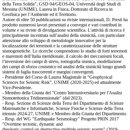
della Terra Solida”, GSD 04/GEOS-04, Università degli Studi di
Messina (UNIME). Laurea in Fisica, Dottorato di Ricerca in
Geofisica per l’Ambiente ed il Territorio.
Autore di oltre 50 pubblicazioni su riviste internazionali, D. Presti ha
prodotto numerosi lavori presentati a convegni e vari contributi in
volume e su riviste di divulgazione scientifica. L'attività di ricerca è
principalmente incentrata sull’analisi della sismicità, con particolare
attenzione allo sviluppo di metodologie innovative per la
localizzazione dei terremoti e la caratterizzazione delle strutture
sismogenetiche. Le ricerche comprendono lo studio di forti terremoti
e maremoti dell’Italia meridionale, il calcolo dei meccanismi focali,
l’inversione dei campi di stress, tomografia sismica, modellazione
dei campi di sforzo cosismico ed analisi della sismicità lungo grandi
sistemi di faglia trascorrenti e margini convergenti.
- Presidente del Corso di Laurea Magistrale in “Geophysical
Sciences for Seismic Risk”, UNIME (2020-2025) ed attualmente
Vice-Presidente.
- Membro della Giunta del "Centro Interuniversitario per l'Analisi
Sismotettonica Tridimensionale" (dal 2023).
- Resp. Sezione di Scienze della Terra del Dipartimento di Scienze
Matematiche e Informatiche, Scienze Fisiche e Scienze della Terra
triennio 2024-27, UNIME e Membro della Giunta del Dipartimento.
- Resp. del WG "Earthquake Seismology" Progetto PRIN 2017
"Overtime tectonic, dynamic and
rheologic control on destructive multiple seismic events" (2019-