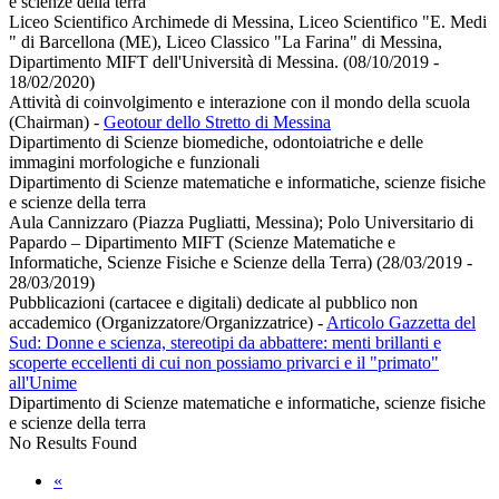
e scienze della terra
Liceo Scientifico Archimede di Messina, Liceo Scientifico "E. Medi
" di Barcellona (ME), Liceo Classico "La Farina" di Messina,
Dipartimento MIFT dell'Università di Messina. (08/10/2019 -
18/02/2020)
Attività di coinvolgimento e interazione con il mondo della scuola
(Chairman)
-
Geotour dello Stretto di Messina
Dipartimento di Scienze biomediche, odontoiatriche e delle
immagini morfologiche e funzionali
Dipartimento di Scienze matematiche e informatiche, scienze fisiche
e scienze della terra
Aula Cannizzaro (Piazza Pugliatti, Messina); Polo Universitario di
Papardo – Dipartimento MIFT (Scienze Matematiche e
Informatiche, Scienze Fisiche e Scienze della Terra) (28/03/2019 -
28/03/2019)
Pubblicazioni (cartacee e digitali) dedicate al pubblico non
accademico (Organizzatore/Organizzatrice)
-
Articolo Gazzetta del
Sud: Donne e scienza, stereotipi da abbattere: menti brillanti e
scoperte eccellenti di cui non possiamo privarci e il "primato"
all'Unime
Dipartimento di Scienze matematiche e informatiche, scienze fisiche
e scienze della terra
No Results Found
«