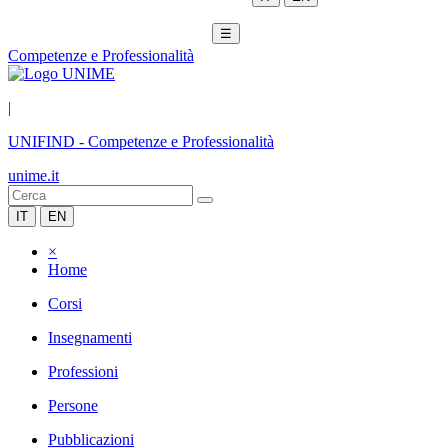
☰
Competenze e Professionalità
|
UNIFIND
-
Competenze e Professionalità
unime.it
IT
EN
×
Home
Corsi
Insegnamenti
Professioni
Persone
Pubblicazioni