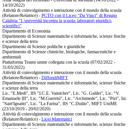
14/10/2022)
Attività di coinvolgimento e interazione con il mondo della scuola
(Relatore/Relatrice)
-
PCTO con il Liceo "Da Vinci" di Reggio
Calabria "L'università incontra la scuola: laboratori giuridici-
scientifici"
Dipartimento di Economia
Dipartimento di Scienze matematiche e informatiche, scienze fisiche
e scienze della terra
Dipartimento di Scienze politiche e giuridiche
Dipartimento di Scienze chimiche, biologiche, farmaceutiche e
ambientali
Piattaforma Teams unme collegata con la scuola (07/02/2022 -
31/03/2022)
Attività di coinvolgimento e interazione con il mondo della scuola
(Relatore/Relatrice)
-
DiffondiMIFT
Dipartimento di Scienze matematiche e informatiche, scienze fisiche
e scienze della terra
Lic. "E.Medi", IIS "I.C.E. Vainicher", Lic. "G. Galilei", Lic. “V.
Emanuele III", Lic. "M.Guerrisi", Lic. "Archimede", Lic. "Pizi", Ist.
"Sant'Ignatio", Lic. "La Farina", IIS "C.Duilio", MIFT UniME
(23/10/2019 - 20/02/2020)
Attività di coinvolgimento e interazione con il mondo della scuola
(Relatore/Relatrice)
-
Licei Matematici
Dipartimento di Scienze matematiche e informatiche, scienze fisiche