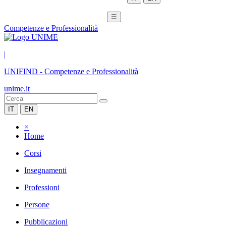
☰
Competenze e Professionalità
|
UNIFIND
-
Competenze e Professionalità
unime.it
IT
EN
×
Home
Corsi
Insegnamenti
Professioni
Persone
Pubblicazioni