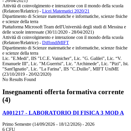
- 26/04/2021)
Attività di coinvolgimento e interazione con il mondo della scuola
(Relatore/Relatrice)
-
Licei Matematici 2020/21
Dipartimento di Scienze matematiche e informatiche, scienze fisiche
e scienze della terra
Piattaforma Microsoft Team dell'Università degli studi di Messina e
delle scuole interessate (30/11/2020 - 28/04/2021)
Attività di coinvolgimento e interazione con il mondo della scuola
(Relatore/Relatrice)
-
DiffondiMIFT
Dipartimento di Scienze matematiche e informatiche, scienze fisiche
e scienze della terra
Lic. "E.Medi", IIS "I.C.E. Vainicher", Lic. "G. Galilei", Lic. “V.
Emanuele III", Lic. "M.Guerrisi", Lic. "Archimede", Lic. "Pizi", Ist.
"Sant'Ignatio", Lic. "La Farina", IIS "C.Duilio", MIFT UniME
(23/10/2019 - 20/02/2020)
No Results Found
Insegnamenti offerta formativa corrente
(4)
A001217 - LABORATORIO DI FISICA 3 MOD A
Primo Semestre (14/09/2026 - 18/12/2026)
- 2026
6 CFU