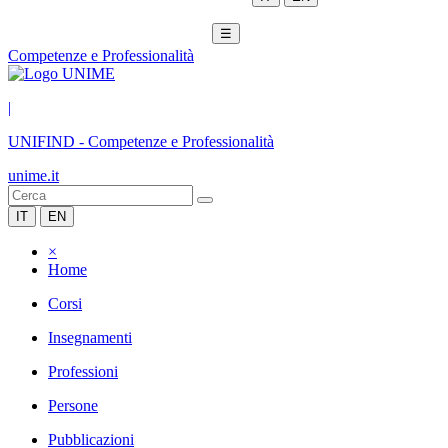
☰
Competenze e Professionalità
|
UNIFIND
-
Competenze e Professionalità
unime.it
IT
EN
×
Home
Corsi
Insegnamenti
Professioni
Persone
Pubblicazioni