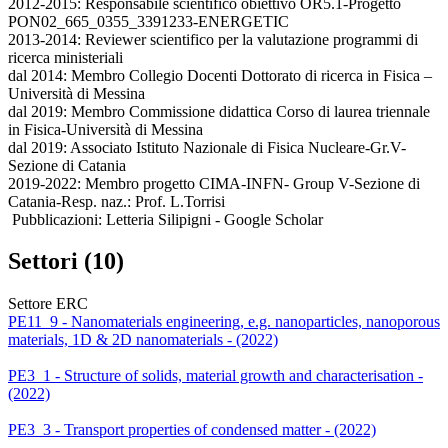
2012-2015: Responsabile scientifico obiettivo OR5.1-Progetto
PON02_665_0355_3391233-ENERGETIC
2013-2014: Reviewer scientifico per la valutazione programmi di
ricerca ministeriali
dal 2014: Membro Collegio Docenti Dottorato di ricerca in Fisica –
Università di Messina
dal 2019: Membro Commissione didattica Corso di laurea triennale
in Fisica-Università di Messina
dal 2019: Associato Istituto Nazionale di Fisica Nucleare-Gr.V-
Sezione di Catania
2019-2022: Membro progetto CIMA-INFN- Group V-Sezione di
Catania-Resp. naz.: Prof. L.Torrisi
‪ Pubblicazioni: Letteria Silipigni‬ - ‪Google Scholar‬
Settori (10)
Settore ERC
PE11_9 - Nanomaterials engineering, e.g. nanoparticles, nanoporous
materials, 1D & 2D nanomaterials - (2022)
PE3_1 - Structure of solids, material growth and characterisation -
(2022)
PE3_3 - Transport properties of condensed matter - (2022)