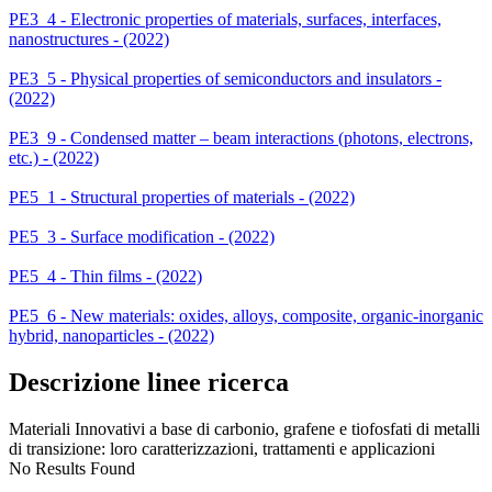
PE3_4 - Electronic properties of materials, surfaces, interfaces,
nanostructures - (2022)
PE3_5 - Physical properties of semiconductors and insulators -
(2022)
PE3_9 - Condensed matter – beam interactions (photons, electrons,
etc.) - (2022)
PE5_1 - Structural properties of materials - (2022)
PE5_3 - Surface modification - (2022)
PE5_4 - Thin films - (2022)
PE5_6 - New materials: oxides, alloys, composite, organic-inorganic
hybrid, nanoparticles - (2022)
Descrizione linee ricerca
Materiali Innovativi a base di carbonio, grafene e tiofosfati di metalli
di transizione: loro caratterizzazioni, trattamenti e applicazioni
No Results Found