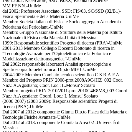
1995-2002: Ricercatore, SSD: B03X, Facoltà di Scienze
MM.FF.NN.-UniMe
dal 2002: Professore Associato, SSD: FIS/03, SC/SSD (02/B1)-
Fisica Sperimentale della Materia-UniMe
Membro Società Italiana di Fisica e Socio aggregato Accademia
Peloritana dei Pericolanti-UniMe
Membro Gruppo Nazionale di Struttura della Materia poi Istituto
Nazionale di Fisica della Materia-Unità di Messina.
1999: Responsabile scientifico Progetto di ricerca (PRA)-UniMe
2001-2013 Membro Collegio Docenti Dottorato di ricerca in
“Tecnologie Avanzate per l’Optoelettronica e la Fotonica e
Modellizzazione elettromagnetica”-UniMe
Dal 2002: responsabile laboratori Analisi spettroscopiche e
Spettroscopia fotoelettronica- Dip.to MIFT-UniMe
2004-2009: Membro Comitato tecnico scientifico C.S.R.A.F.A.
Membro del Progetto PRIN 2008-prot.2008A9C4HZ_002 Coor.
Naz.: A.Agostiano; Coor. Loc.: L.Monsu' Scolaro
Membro progetto PRIN 2010/2011-prot.2010C4R8M8_003 Coord
Naz.: A.Agostiano; Coord. Loc.: L.Monsu' Scolaro
(2006-2007) (2008-2009): Responsabile scientifico Progetti di
ricerca (PRA)-UniMe
Dal 2007 al 2012: componente Giunta Dip.to Fisica della Materia e
Tecnologie Fisiche Avanzate-UniMe
Dal 2012 al 2013: componente Comitato Area 02 -Università di
Messina