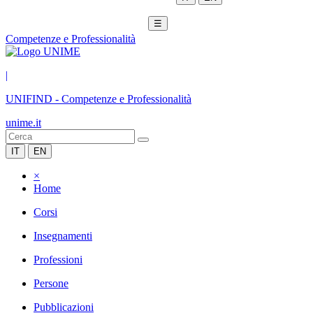
☰
Competenze e Professionalità
|
UNIFIND
-
Competenze e Professionalità
unime.it
IT
EN
×
Home
Corsi
Insegnamenti
Professioni
Persone
Pubblicazioni