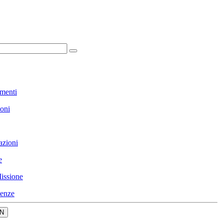
menti
ioni
azioni
e
issione
enze
N