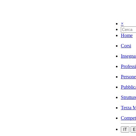
×
Home
Corsi
Insegna
Profess
Persone
Pubblic
Struttur
Terza M
Compet
IT
E