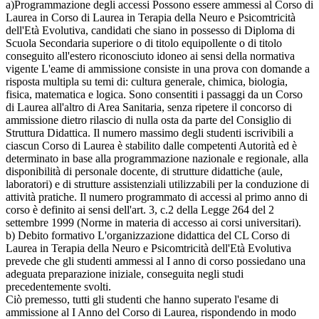
a)Programmazione degli accessi Possono essere ammessi al Corso di
Laurea in Corso di Laurea in Terapia della Neuro e Psicomtricità
dell'Età Evolutiva, candidati che siano in possesso di Diploma di
Scuola Secondaria superiore o di titolo equipollente o di titolo
conseguito all'estero riconosciuto idoneo ai sensi della normativa
vigente L'eame di ammissione consiste in una prova con domande a
risposta multipla su temi di: cultura generale, chimica, biologia,
fisica, matematica e logica. Sono consentiti i passaggi da un Corso
di Laurea all'altro di Area Sanitaria, senza ripetere il concorso di
ammissione dietro rilascio di nulla osta da parte del Consiglio di
Struttura Didattica. Il numero massimo degli studenti iscrivibili a
ciascun Corso di Laurea è stabilito dalle competenti Autorità ed è
determinato in base alla programmazione nazionale e regionale, alla
disponibilità di personale docente, di strutture didattiche (aule,
laboratori) e di strutture assistenziali utilizzabili per la conduzione di
attività pratiche. Il numero programmato di accessi al primo anno di
corso è definito ai sensi dell'art. 3, c.2 della Legge 264 del 2
settembre 1999 (Norme in materia di accesso ai corsi universitari).
b) Debito formativo L'organizzazione didattica del CL Corso di
Laurea in Terapia della Neuro e Psicomtricità dell'Età Evolutiva
prevede che gli studenti ammessi al I anno di corso possiedano una
adeguata preparazione iniziale, conseguita negli studi
precedentemente svolti.
Ciò premesso, tutti gli studenti che hanno superato l'esame di
ammissione al I Anno del Corso di Laurea, rispondendo in modo