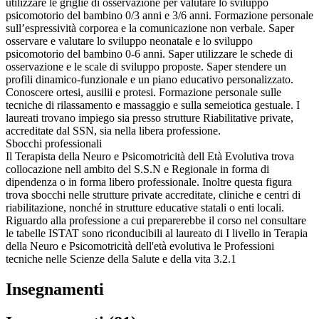
utilizzare le griglie di osservazione per valutare lo sviluppo
psicomotorio del bambino 0/3 anni e 3/6 anni. Formazione personale
sull’espressività corporea e la comunicazione non verbale. Saper
osservare e valutare lo sviluppo neonatale e lo sviluppo
psicomotorio del bambino 0-6 anni. Saper utilizzare le schede di
osservazione e le scale di sviluppo proposte. Saper stendere un
profili dinamico-funzionale e un piano educativo personalizzato.
Conoscere ortesi, ausilii e protesi. Formazione personale sulle
tecniche di rilassamento e massaggio e sulla semeiotica gestuale. I
laureati trovano impiego sia presso strutture Riabilitative private,
accreditate dal SSN, sia nella libera professione.
Sbocchi professionali
Il Terapista della Neuro e Psicomotricità dell Età Evolutiva trova
collocazione nell ambito del S.S.N e Regionale in forma di
dipendenza o in forma libero professionale. Inoltre questa figura
trova sbocchi nelle strutture private accreditate, cliniche e centri di
riabilitazione, nonché in strutture educative statali o enti locali.
Riguardo alla professione a cui preparerebbe il corso nel consultare
le tabelle ISTAT sono riconducibili al laureato di I livello in Terapia
della Neuro e Psicomotricità dell'età evolutiva le Professioni
tecniche nelle Scienze della Salute e della vita 3.2.1
Insegnamenti