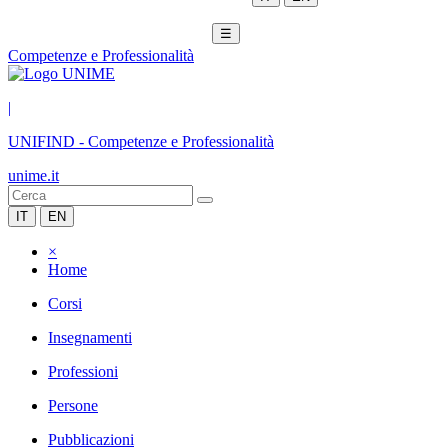
☰
Competenze e Professionalità
|
UNIFIND
-
Competenze e Professionalità
unime.it
IT
EN
×
Home
Corsi
Insegnamenti
Professioni
Persone
Pubblicazioni