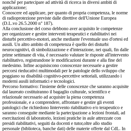
nonché per partecipare ad attività di ricerca in diversi ambiti di
applicazione;
Conoscere ed applicare, per quanto di propria competenza, le norme
di radioprotezione previste dalle direttive dell'Unione Europea
(D.L.vo 26.5.2000 n° 187).
Alla conclusione del corso debbono aver acquisito le competenze
per organizzare e gestire interventi terapeutici e riabilitativi nei
disturbi percettivo-motori, anche mediante l'eventuale uso d'ortesi ed
ausili. Un altro ambito di competenza è quello dei disturbi
neurocognitivi, di simbolizzazione e d'interazione, nei quali, fin dalle
prime settimane di vita, è necessario valutare le risposte all'intervento
riabilitativo, registrandone le modificazioni durante e alla fine del
medesimo. Infine acquisiscono conoscenze necessarie a gestire
percorsi rieducativi multimodali per le patologie dello sviluppo che
poggiano su disabilità cognitivo-percettive settoriali, utilizzando i
moderni ausili informatici e tecnologici.
Percorso formativo: l'insieme delle conoscenze che saranno acquisite
dal laureato costituiranno il bagaglio culturale, scientifico e
relazionale necessario ad acquisire la piena competenza
professionale, e a comprendere, affrontare e gestire gli eventi
patologici che richiedono lintervento riabilitativo e/o terapeutico e
saranno conseguite mediante la partecipazione a lezioni frontali, ad
esercitazioni di laboratorio, lezioni pratiche in aule attrezzate con
presidi riabilitativi, seguiti da docenti e tutor,oltre allo studio
personale (biblioteca, banche dati) delle materie offerte dal CdL. In