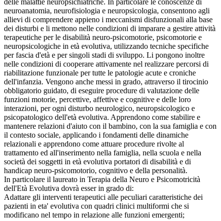
delle malattie neuropsichiatriche. In particolare le conoscenze di
neuroanatomia, neurofisiologia e neuropsicologia, consentono agli
allievi di comprendere appieno i meccanismi disfunzionali alla base
dei disturbi e li mettono nelle condizioni di imparare a gestire attività
terapeutiche per le disabilità neuro-psicomotorie, psicomotorie e
neuropsicologiche in età evolutiva, utilizzando tecniche specifiche
per fascia d'età e per singoli stadi di sviluppo. Li pongono inoltre
nelle condizioni di cooperare attivamente nel realizzare percorsi di
riabilitazione funzionale per tutte le patologie acute e croniche
dell'infanzia. Vengono anche messi in grado, attraverso il tirocinio
obbligatorio guidato, di eseguire procedure di valutazione delle
funzioni motorie, percettive, affettive e cognitive e delle loro
interazioni, per ogni disturbo neurologico, neuropsicologico e
psicopatologico dell'età evolutiva. Apprendono come stabilire e
mantenere relazioni d'aiuto con il bambino, con la sua famiglia e con
il contesto sociale, applicando i fondamenti delle dinamiche
relazionali e apprendono come attuare procedure rivolte al
trattamento ed all'inserimento nella famiglia, nella scuola e nella
società dei soggetti in età evolutiva portatori di disabilità e di
handicap neuro-psicomotorio, cognitivo e della personalità.
In particolare il laureato in Terapia della Neuro e Psicomotricità
dell'Età Evolutiva dovrà esser in grado di:
Adattare gli interventi terapeutici alle peculiari caratteristiche dei
pazienti in eta' evolutiva con quadri clinici multiformi che si
modificano nel tempo in relazione alle funzioni emergenti;