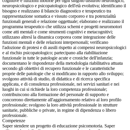
cognitive e funzioni motorie per ogni singolo disturbo neurologico,
neuropsicologico e psicopatologico dell'età evolutiva; identificano il
bisogno e realizzano il bilancio diagnostico e terapeutico tra
rappresentazione somatica e vissuto corporeo e tra potenzialità
funzionali generali e relazione oggettuale; elaborano e realizzano il
programma terapeutico che utilizza schemi e progetti neuromotori
come atti mentali e come strumenti cognitivi e metacognitivi;
utilizzano altresì la dinamica corporea come integrazione delle
funzioni mentali e delle relazioni interpersonali; verificano
l'adozione di protesi e di ausili rispetto ai compensi neuropsicologici
e al rischio psicopatologico; partecipano alla riabilitazione
funzionale in tutte le patologie acute e croniche dell'infanzia;
documentano le rispondenze della metodologia riabilitativa attuata
secondo gli obiettivi di recupero funzionale e le caratteristiche
proprie delle patologie che si modificano in rapporto allo sviluppo;
svolgono attività di studio, di didattica e di ricerca specifica
applicata, e di consulenza professionale, nei servizi sanitari e nei
luoghi in cui si richiede la loro competenza professionale;
contribuiscono alla formazione del personale di supporto e
concorrono direttamente all'aggiornamento relativo al loro profilo
professionale; svolgono la loro attività professionale in strutture
sanitarie, pubbliche o private, in regime di dipendenza o libero
professionale.
Competenze
Saper stendere un progetto di educazione psicomotoria. Saper