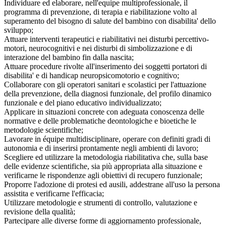
Individuare ed elaborare, nell'equipe multiprofessionale, il
programma di prevenzione, di terapia e riabilitazione volto al
superamento del bisogno di salute del bambino con disabilita' dello
sviluppo;
Attuare interventi terapeutici e riabilitativi nei disturbi percettivo-
motori, neurocognitivi e nei disturbi di simbolizzazione e di
interazione del bambino fin dalla nascita;
Attuare procedure rivolte all'inserimento dei soggetti portatori di
disabilita' e di handicap neuropsicomotorio e cognitivo;
Collaborare con gli operatori sanitari e scolastici per l'attuazione
della prevenzione, della diagnosi funzionale, del profilo dinamico
funzionale e del piano educativo individualizzato;
Applicare in situazioni concrete con adeguata conoscenza delle
normative e delle problematiche deontologiche e bioetiche le
metodologie scientifiche;
Lavorare in équipe multidisciplinare, operare con definiti gradi di
autonomia e di inserirsi prontamente negli ambienti di lavoro;
Scegliere ed utilizzare la metodologia riabilitativa che, sulla base
delle evidenze scientifiche, sia più appropriata alla situazione e
verificarne le rispondenze agli obiettivi di recupero funzionale;
Proporre l'adozione di protesi ed ausili, addestrane all'uso la persona
assistita e verificarne l'efficacia;
Utilizzare metodologie e strumenti di controllo, valutazione e
revisione della qualità;
Partecipare alle diverse forme di aggiornamento professionale,