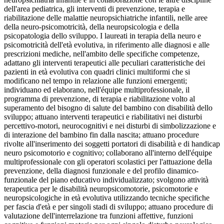
dell'area pediatrica, gli interventi di prevenzione, terapia e
riabilitazione delle malattie neuropsichiatriche infantili, nelle aree
della neuro-psicomotricità, della neuropsicologia e della
psicopatologia dello sviluppo. I laureati in terapia della neuro e
psicomotricità dell'età evolutiva, in riferimento alle diagnosi e alle
prescrizioni mediche, nell'ambito delle specifiche competenze,
adattano gli interventi terapeutici alle peculiari caratteristiche dei
pazienti in età evolutiva con quadri clinici multiformi che si
modificano nel tempo in relazione alle funzioni emergenti;
individuano ed elaborano, nell'équipe multiprofessionale, il
programma di prevenzione, di terapia e riabilitazione volto al
superamento del bisogno di salute del bambino con disabilità dello
sviluppo; attuano interventi terapeutici e riabilitativi nei disturbi
percettivo-motori, neurocognitivi e nei disturbi di simbolizzazione e
di interazione del bambino fin dalla nascita; attuano procedure
rivolte all'inserimento dei soggetti portatori di disabilità e di handicap
neuro psicomotorio e cognitivo; collaborano all'interno dell'équipe
multiprofessionale con gli operatori scolastici per l'attuazione della
prevenzione, della diagnosi funzionale e del profilo dinamico-
funzionale del piano educativo individualizzato; svolgono attività
terapeutica per le disabilità neuropsicomotorie, psicomotorie e
neuropsicologiche in età evolutiva utilizzando tecniche specifiche
per fascia d'età e per singoli stadi di sviluppo; attuano procedure di
valutazione dell'interrelazione tra funzioni affettive, funzioni