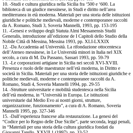
10. -Studi e cultura giuridica nella Sicilia fra ‘500 e ‘600. La
biblioteca di un giudice messinese, in Studi e diritto nell’area
mediterranea in età moderna. Materiali per una storia delle istituzioni
giuridiche e politiche medievali, moderne e contemporanee raccolti
da A. Romano, Studi 3, Soveria Mannelli, 1993, pp. 153-195
11. -Genesi e sviluppo degli Statuta Almi Messanensis Studii
Generalis, introduzione all’edizione de I Capitoli dello Studio della
Nobile Città di Messina, Messina 1993, pp. XLI-LXXIX
12. -Da Accademia ad Università. La rifondazione ottocentesca
dell’Ateneo messinese, in Le Università minori in Italia nel XIX
secolo, a cura di M. Da Passano, Sassari 1993, pp. 59-79
13. -Le corporazioni artigiane in Sicilia nei secoli XVI-XVIII.
Presenza e ruolo delle maestranze nell’età moderna, in Diritto e
società in Sicilia. Materiali per una storia delle istituzioni giuridiche e
politiche medievali, moderne e contemporanee raccolti da A.
Romano, Studi 4, Soveria Mannelli 1994, pp. 29-55
14. -Strutture universitarie e mobilità studentesca nella Sicilia
dell’età moderna, in “Università in Europa. Le istituzioni
universitarie dal Medio Evo ai nostri giorni, strutture,
organizzazione, funzionamento”, a cura di A. Romano, Soveria
Mannelli 1995, pp. 327-346
15. -Dall’esperienza francese alla restaurazione. La genesi del
“Codice per lo Regno delle Due Sicilie”, parte seconda, leggi penali,
in “Materiali per una storia della cultura giuridica fondati da
Giovanni Tarello, XXVII.1 (1997), pp. 33-52