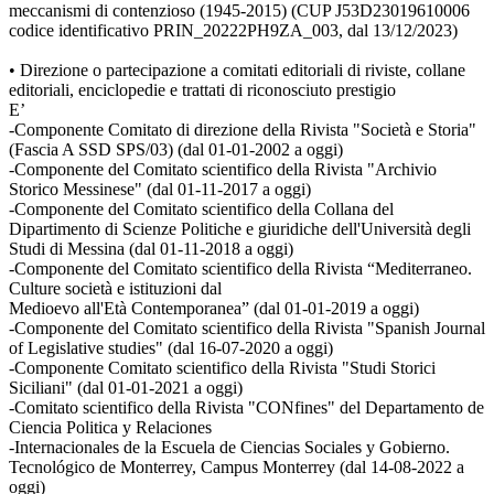
meccanismi di contenzioso (1945-2015) (CUP J53D23019610006
codice identificativo PRIN_20222PH9ZA_003, dal 13/12/2023)
• Direzione o partecipazione a comitati editoriali di riviste, collane
editoriali, enciclopedie e trattati di riconosciuto prestigio
E’
-Componente Comitato di direzione della Rivista "Società e Storia"
(Fascia A SSD SPS/03) (dal 01-01-2002 a oggi)
-Componente del Comitato scientifico della Rivista "Archivio
Storico Messinese" (dal 01-11-2017 a oggi)
-Componente del Comitato scientifico della Collana del
Dipartimento di Scienze Politiche e giuridiche dell'Università degli
Studi di Messina (dal 01-11-2018 a oggi)
-Componente del Comitato scientifico della Rivista “Mediterraneo.
Culture società e istituzioni dal
Medioevo all'Età Contemporanea” (dal 01-01-2019 a oggi)
-Componente del Comitato scientifico della Rivista "Spanish Journal
of Legislative studies" (dal 16-07-2020 a oggi)
-Componente Comitato scientifico della Rivista "Studi Storici
Siciliani" (dal 01-01-2021 a oggi)
-Comitato scientifico della Rivista "CONfines" del Departamento de
Ciencia Politica y Relaciones
-Internacionales de la Escuela de Ciencias Sociales y Gobierno.
Tecnológico de Monterrey, Campus Monterrey (dal 14-08-2022 a
oggi)