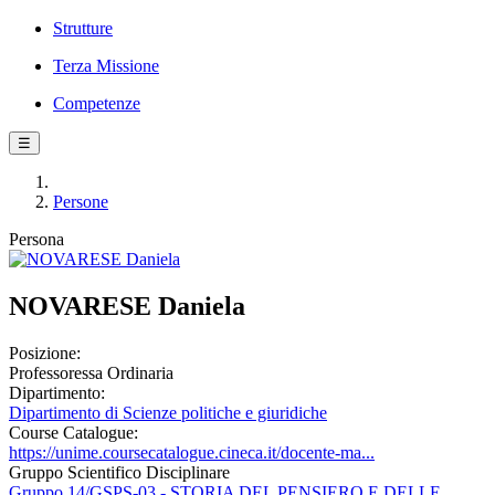
Strutture
Terza Missione
Competenze
☰
Persone
Persona
NOVARESE Daniela
Posizione:
Professoressa Ordinaria
Dipartimento:
Dipartimento di Scienze politiche e giuridiche
Course Catalogue:
https://unime.coursecatalogue.cineca.it/docente-ma...
Gruppo Scientifico Disciplinare
Gruppo 14/GSPS-03 - STORIA DEL PENSIERO E DELLE