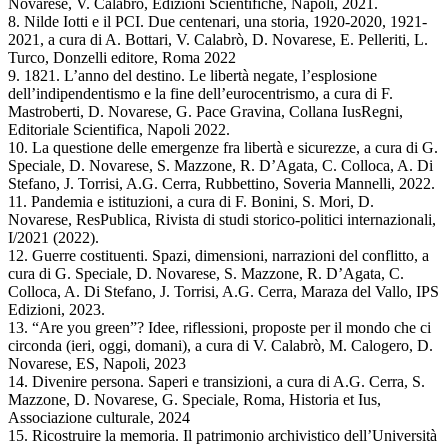
Novarese, V. Calabrò, Edizioni Scientifiche, Napoli, 2021.
8. Nilde Iotti e il PCI. Due centenari, una storia, 1920-2020, 1921-
2021, a cura di A. Bottari, V. Calabrò, D. Novarese, E. Pelleriti, L.
Turco, Donzelli editore, Roma 2022
9. 1821. L’anno del destino. Le libertà negate, l’esplosione
dell’indipendentismo e la fine dell’eurocentrismo, a cura di F.
Mastroberti, D. Novarese, G. Pace Gravina, Collana IusRegni,
Editoriale Scientifica, Napoli 2022.
10. La questione delle emergenze fra libertà e sicurezze, a cura di G.
Speciale, D. Novarese, S. Mazzone, R. D’Agata, C. Colloca, A. Di
Stefano, J. Torrisi, A.G. Cerra, Rubbettino, Soveria Mannelli, 2022.
11. Pandemia e istituzioni, a cura di F. Bonini, S. Mori, D.
Novarese, ResPublica, Rivista di studi storico-politici internazionali,
I/2021 (2022).
12. Guerre costituenti. Spazi, dimensioni, narrazioni del conflitto, a
cura di G. Speciale, D. Novarese, S. Mazzone, R. D’Agata, C.
Colloca, A. Di Stefano, J. Torrisi, A.G. Cerra, Maraza del Vallo, IPS
Edizioni, 2023.
13. “Are you green”? Idee, riflessioni, proposte per il mondo che ci
circonda (ieri, oggi, domani), a cura di V. Calabrò, M. Calogero, D.
Novarese, ES, Napoli, 2023
14. Divenire persona. Saperi e transizioni, a cura di A.G. Cerra, S.
Mazzone, D. Novarese, G. Speciale, Roma, Historia et Ius,
Associazione culturale, 2024
15. Ricostruire la memoria. Il patrimonio archivistico dell’Università