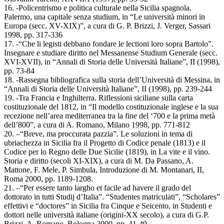
16. -Policentrismo e politica culturale nella Sicilia spagnola.
Palermo, una capitale senza studium, in “Le università minori in
Europa (secc. XV-XIX)”, a cura di G. P. Brizzi, J. Verger, Sassari
1998, pp. 317-336
17. -“Che li legisti debbano fondare le lectioni loro sopra Bartolo”.
Insegnare e studiare diritto nel Messanense Studium Generale (secc.
XVI-XVII), in “Annali di Storia delle Università Italiane”, II (1998),
pp. 73-84
18. -Rassegna bibliografica sulla storia dell’Università di Messina, in
“Annali di Storia delle Università Italiane”, II (1998), pp. 239-244
19. -Tra Francia e Inghilterra. Riflessioni siciliane sulla carta
costituzionale del 1812, in “Il modello costituzionale inglese e la sua
recezione nell’area mediterranea tra la fine del ‘700 e la prima metà
dell’800”, a cura di A. Romano, Milano 1998, pp. 771-812
20. –“Breve, ma proccurata pazzia”. Le soluzioni in tema di
ubriachezza in Sicilia fra il Progetto di Codice penale (1813) e il
Codice per lo Regno delle Due Sicilie (1819), in La vite e il vino.
Storia e diritto (secoli XI-XIX), a cura di M. Da Passano, A.
Mattone, F. Mele, P. Simbula, Introduzione di M. Montanari, II,
Roma 2000, pp. 1189-1208.
21. –“Per essere tanto largho et facile ad havere il grado del
dottorato in tutti Studij d’Italia”. “Studentes matriculati”, “Scholares”
effettivi e “doctores” in Sicilia fra Cinque e Seicento, in Studenti e
dottori nelle università italiane (origini-XX secolo), a cura di G.P.
Brizzi, A. Romano, Bologna 2000, pp. 41-49