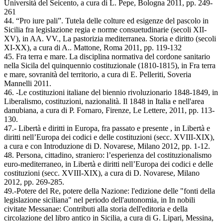
Università del Seicento, a cura di L. Pepe, Bologna 2011, pp. 249-
261
44. “Pro iure pali”. Tutela delle colture ed esigenze del pascolo in
Sicilia fra legislazione regia e norme consuetudinarie (secoli XII-
XV), in AA. VV., La pastorizia mediterranea. Storia e diritto (secoli
XI-XX), a cura di A.. Mattone, Roma 2011, pp. 119-132
45. Fra terra e mare. La disciplina normativa del cordone sanitario
nella Sicila del quinquennio costituzionale (1810-1815), in Fra terra
e mare, sovranità del territorio, a cura di E. Pelleriti, Soveria
Mannelli 2011.
46. -Le costituzioni italiane del biennio rivoluzionario 1848-1849, in
Liberalismo, costituzioni, nazionalità. Il 1848 in Italia e nell'area
danubiana, a cura di P. Fornaro, Firenze, Le Lettere, 2011, pp. 113-
130.
47.- Libertà e diritti in Europa, fra passato e presente , in Libertà e
diritti nell’Europa dei codici e delle costituzioni (secc. XVIII-XIX),
a cura e con Introduzione di D. Novarese, Milano 2012, pp. 1-12.
48. Persona, cittadino, straniero: l’esperienza del costituzionalismo
euro-mediterraneo, in Libertà e diritti nell’Europa dei codici e delle
costituzioni (secc. XVIII-XIX), a cura di D. Novarese, Milano
2012, pp. 269-285.
49.-Potere del Re, potere della Nazione: l'edizione delle "fonti della
legislazione siciliana" nel periodo dell'autonomia, in In nobili
civitate Messanae: Contributi alla storia dell'editoria e della
circolazione del libro antico in Sicilia, a cura di G. Lipari, Messina,