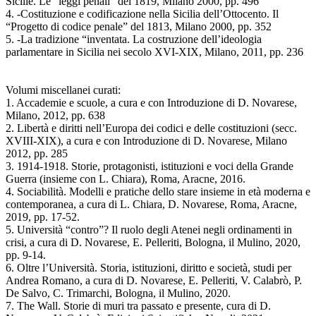
Sicilie. Le “leggi penali” del 1819, Milano 2000, pp. 496
4. -Costituzione e codificazione nella Sicilia dell’Ottocento. Il
“Progetto di codice penale” del 1813, Milano 2000, pp. 352
5. -La tradizione “inventata. La costruzione dell’ideologia
parlamentare in Sicilia nei secolo XVI-XIX, Milano, 2011, pp. 236
Volumi miscellanei curati:
1. Accademie e scuole, a cura e con Introduzione di D. Novarese,
Milano, 2012, pp. 638
2. Libertà e diritti nell’Europa dei codici e delle costituzioni (secc.
XVIII-XIX), a cura e con Introduzione di D. Novarese, Milano
2012, pp. 285
3. 1914-1918. Storie, protagonisti, istituzioni e voci della Grande
Guerra (insieme con L. Chiara), Roma, Aracne, 2016.
4. Sociabilità. Modelli e pratiche dello stare insieme in età moderna e
contemporanea, a cura di L. Chiara, D. Novarese, Roma, Aracne,
2019, pp. 17-52.
5. Università “contro”? Il ruolo degli Atenei negli ordinamenti in
crisi, a cura di D. Novarese, E. Pelleriti, Bologna, il Mulino, 2020,
pp. 9-14.
6. Oltre l’Università. Storia, istituzioni, diritto e società, studi per
Andrea Romano, a cura di D. Novarese, E. Pelleriti, V. Calabrò, P.
De Salvo, C. Trimarchi, Bologna, il Mulino, 2020.
7. The Wall. Storie di muri tra passato e presente, cura di D.