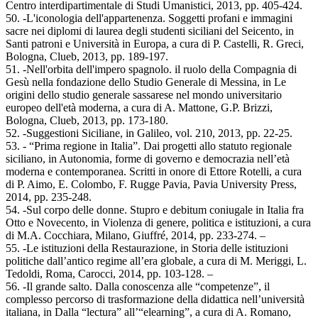
Centro interdipartimentale di Studi Umanistici, 2013, pp. 405-424.
50. -L'iconologia dell'appartenenza. Soggetti profani e immagini
sacre nei diplomi di laurea degli studenti siciliani del Seicento, in
Santi patroni e Università in Europa, a cura di P. Castelli, R. Greci,
Bologna, Clueb, 2013, pp. 189-197.
51. -Nell'orbita dell'impero spagnolo. il ruolo della Compagnia di
Gesù nella fondazione dello Studio Generale di Messina, in Le
origini dello studio generale sassarese nel mondo universitario
europeo dell'età moderna, a cura di A. Mattone, G.P. Brizzi,
Bologna, Clueb, 2013, pp. 173-180.
52. -Suggestioni Siciliane, in Galileo, vol. 210, 2013, pp. 22-25.
53. - “Prima regione in Italia”. Dai progetti allo statuto regionale
siciliano, in Autonomia, forme di governo e democrazia nell’età
moderna e contemporanea. Scritti in onore di Ettore Rotelli, a cura
di P. Aimo, E. Colombo, F. Rugge Pavia, Pavia University Press,
2014, pp. 235-248.
54. -Sul corpo delle donne. Stupro e debitum coniugale in Italia fra
Otto e Novecento, in Violenza di genere, politica e istituzioni, a cura
di M.A. Cocchiara, Milano, Giuffré, 2014, pp. 233-274. –
55. -Le istituzioni della Restaurazione, in Storia delle istituzioni
politiche dall’antico regime all’era globale, a cura di M. Meriggi, L.
Tedoldi, Roma, Carocci, 2014, pp. 103-128. –
56. -Il grande salto. Dalla conoscenza alle “competenze”, il
complesso percorso di trasformazione della didattica nell’università
italiana, in Dalla “lectura” all’“elearning”, a cura di A. Romano,