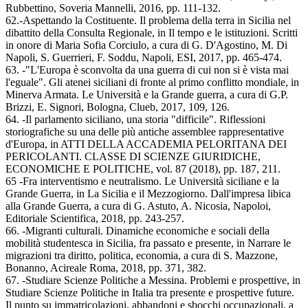
Rubbettino, Soveria Mannelli, 2016, pp. 111-132.
62.-Aspettando la Costituente. Il problema della terra in Sicilia nel
dibattito della Consulta Regionale, in Il tempo e le istituzioni. Scritti
in onore di Maria Sofia Corciulo, a cura di G. D'Agostino, M. Di
Napoli, S. Guerrieri, F. Soddu, Napoli, ESI, 2017, pp. 465-474.
63. -"L'Europa è sconvolta da una guerra di cui non si è vista mai
l'eguale". Gli atenei siciliani di fronte al primo conflitto mondiale, in
Minerva Armata. Le Università e la Grande guerra, a cura di G.P.
Brizzi, E. Signori, Bologna, Clueb, 2017, 109, 126.
64. -Il parlamento siciliano, una storia "difficile". Riflessioni
storiografiche su una delle più antiche assemblee rappresentative
d'Europa, in ATTI DELLA ACCADEMIA PELORITANA DEI
PERICOLANTI. CLASSE DI SCIENZE GIURIDICHE,
ECONOMICHE E POLITICHE, vol. 87 (2018), pp. 187, 211.
65 -Fra interventismo e neutralismo. Le Università siciliane e la
Grande Guerra, in La Sicilia e il Mezzogiorno. Dall'impresa libica
alla Grande Guerra, a cura di G. Astuto, A. Nicosia, Napoloi,
Editoriale Scientifica, 2018, pp. 243-257.
66. -Migranti culturali. Dinamiche economiche e sociali della
mobilità studentesca in Sicilia, fra passato e presente, in Narrare le
migrazioni tra diritto, politica, economia, a cura di S. Mazzone,
Bonanno, Acireale Roma, 2018, pp. 371, 382.
67. -Studiare Scienze Politiche a Messina. Problemi e prospettive, in
Studiare Scienze Politiche in Italia tra presente e prospettive future.
Il punto su immatricolazioni, abbandoni e sbocchi occupazionali, a