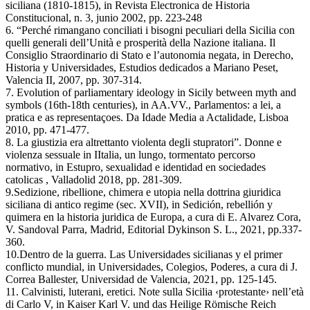
siciliana (1810-1815), in Revista Electronica de Historia
Constitucional, n. 3, junio 2002, pp. 223-248
6. “Perché rimangano conciliati i bisogni peculiari della Sicilia con
quelli generali dell’Unità e prosperità della Nazione italiana. Il
Consiglio Straordinario di Stato e l’autonomia negata, in Derecho,
Historia y Universidades, Estudios dedicados a Mariano Peset,
Valencia II, 2007, pp. 307-314.
7. Evolution of parliamentary ideology in Sicily between myth and
symbols (16th-18th centuries), in AA.VV., Parlamentos: a lei, a
pratica e as representaçoes. Da Idade Media a Actalidade, Lisboa
2010, pp. 471-477.
8. La giustizia era altrettanto violenta degli stupratori”. Donne e
violenza sessuale in IItalia, un lungo, tormentato percorso
normativo, in Estupro, sexualidad e identidad en sociedades
catolicas , Valladolid 2018, pp. 281-309.
9.Sedizione, ribellione, chimera e utopia nella dottrina giuridica
siciliana di antico regime (sec. XVII), in Sedición, rebellión y
quimera en la historia juridica de Europa, a cura di E. Alvarez Cora,
V. Sandoval Parra, Madrid, Editorial Dykinson S. L., 2021, pp.337-
360.
10.Dentro de la guerra. Las Universidades sicilianas y el primer
conflicto mundial, in Universidades, Colegios, Poderes, a cura di J.
Correa Ballester, Universidad de Valencia, 2021, pp. 125-145.
11. Calvinisti, luterani, eretici. Note sulla Sicilia ‹protestante› nell’età
di Carlo V, in Kaiser Karl V. und das Heilige Römische Reich