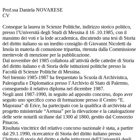
Prof.ssa Daniela NOVARESE
CV
Consegue la laurea in Scienze Politiche, indirizzo storico politico,
presso l’Università degli Studi di Messina il 16 .10.1985, con il
massimo dei voti e la lode accademica, discutendo una tesi di Storia
del diritto italiano su un inedito consiglio di Giovanni Nicoletti da
Imola in materia di comunione tripartita, ritenuta dalla Commissione
meritevole di menzione per la pubblicazione.
Dal novembre del 1985 collabora all’attività delle cattedre di Storia
del diritto italiano e di Storia delle istituzioni politiche presso la
Facoltà di Scienze Politiche di Messina.
Nel biennio 1985-1987 ha frequentato la Scuola di Archivistica,
Paleografia e Diplomatica presso l’Archivio di Stato di Palermo,
conseguendo il relativo diploma nel dicembre 1987.
Negli anni 1987-1990, in seguito ad apposito concorso, dopo aver
seguito uno specifico corso di formazione presso il Centro “E.
Majorana” di Erice, ha partecipato con la qualifica di archivista al
progetto ministeriale “Aretusa” per la rilevazione e la catalogazione
delle serie notarili siciliane dal 1300 al 1860, gestito dal Consorzio
Pinacos.
Risultata vincitrice del relativo concorso nazionale è stata, a partire
dal 29.1.1990, ricercatrice di Storia del diritto italiano presso
l’Istituto di storia del diritto e delle istituzioni dell’Università degli