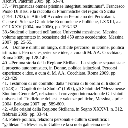
Archivi, Palermo 2005, pp. 53-74.
37. -“Pragmaticas omnes pristinae integritati restituimus”. Francesco
Paolo Di Blasi e la raccolta di Prammatiche del regno di Sicilia
(1791-1793), in Atti dell’Accademia Peloritana dei Pericolanti,
Classe di Scienze Giuridiche Economiche e Politiche, LXXIII, a.a.
CCLXXV (2004, ma 2006), pp. 193-232.
38.-Studenti e laureati nell’antica Università messinese, Messina,
volume approntato in occasione del 459 anno accademico, Messina
2007, pp. 25-55.
39. – Donne e diritti: un lungo, difficile percorso, in Donne, politica
istituzioni. Percorsi esperienze e idee, a cura di M. AA. Cocchiara,
Roma 2009, pp.128-149.
40. –Per una storia della Regione Siciliana. La stagione separatista e
il progetto autonomistico, in Donne, politica istituzioni. Percorsi
esperienze e idee, a cura di M. AA. Cocchiara, Roma 2009, pp.
423-429.
41.-Testimoni di un conflitto: dalla “Forma di lu ordini di li studii”
(1548) ai “Capitoli dello Studio” (1597), gli Statuti del “Messanense
Studium Generale”, relazione al convegno internazionale Gli statuti
universitari. Tradizione dei testi e valenze politiche, Messina, aprile
2004, Bologna 2007, pp. 589-600.
42. -Alle origini della Regione Siciliana, in Segno XXXVI, n. 312,
febbraio 2009, pp. 33-44.
43. Potere politico, relazioni personali e cultura scientifica: i
“galileiani” a Messina, in Galileo e la scuola galileiana nelle