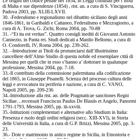
Le origini del codice penale del 1854, in Leggi criminali per l’isola
di Malta e sue dipendenze (1854) , rist. an. a cura di S. Vinciguerra,
Padova 2003, pp. XLIII-LXVII.
30. -Federalismo e regionalismo nel dibattito siciliano degli anni
1846-1861, in Garibaldi e Cattaneo, Federalismo e Mezzogiorno, a
cura di A. Trova, G. Zichi, Roma 2004, pp. 70-88
31. -“Et ita est veritas”. Quattro consigli inediti di Giovanni Antonio
Cannezio, in Panta rei. Studi dedicati a Manlio Bellomo, a cura di
O. Condorelli, IV, Roma 2004, pp. 239-262.
32. –Introduzione ai Titoli da pronunciarsi dall’illustrissimo
cancelliere dell’Almo Studio di questa nobile ed essemplare città di
Messina per quelli che in esso s’hanno a’ dottorare in qualunque
professione, Messina 2004, pp. 7-18.
33.-Il contributo della commissione palermitana alla codificazione
del 1865, in Giuseppe Pisanelli. Scienza del processo cultura delle
leggi e avvocatura tra periferia e nazione, a cura di C. VANO,
Napoli 2005, pp. 209-236
34.-Introduzione alla rist. an. delle Pragmaticae sanctiones Regni
Siciliae…recensuit Franciscus Paulus De Blasiis et Angelo, Panormi
1791-1793, Messina 2005, pp. iii-xxviii.
35.-Istituzioni complementari e alternative allo Studium in Italia:
Presenza e ruolo degli ordini religiosi (secc. XIII-XVI), in Storia
delle Università in Italia, a cura di G.P. Brizzi, Messina 2005, pp. 3-
23.
36.- Dote e matrimonio in antico regime in Sicilia, in Etnostoria e