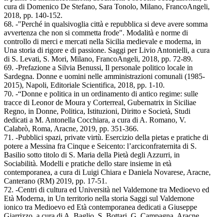
cura di Domenico De Stefano, Sara Tonolo, Milano, FrancoAngeli,
2018, pp. 140-152.
68. -"Perché in qualsivoglia città e repubblica si deve avere somma
avvertenza che non si commetta frode". Modalità e norme di
controllo di merci e mercati nella Sicilia medievale e moderna, in
Una storia di rigore e di passione. Saggi per Livio Antonielli, a cura
di S. Levati, S. Mori, Milano, FrancoAngeli, 2018, pp. 72-89.
69. -Prefazione a Silvia Benussi, Il personale politico locale in
Sardegna. Donne e uomini nelle amministrazioni comunali (1985-
2015), Napoli, Editoriale Scientifica, 2018, pp. 1-10.
70. -“Donne e politica in un ordinamento di antico regime: sulle
tracce di Leonor de Moura y Corterreal, Gubernatrix in Siciliae
Regno, in Donne, Politica, Istituzioni, Diritto e Società, Studi
dedicati a M. Antonella Cocchiara, a cura di A. Romano, V.
Calabrò, Roma, Aracne, 2019, pp. 351-366.
71. -Pubblici spazi, private virtù. Esercizio della pietas e pratiche di
potere a Messina fra Cinque e Seicento: l’arciconfraternita di S.
Basilio sotto titolo di S. Maria della Pietà degli Azzurri, in
Sociabilità. Modelli e pratiche dello stare insieme in età
contemporanea, a cura di Luigi Chiara e Daniela Novarese, Aracne,
Canterano (RM) 2019, pp. 17-51.
72. -Centri di cultura ed Università nel Valdemone tra Medioevo ed
Età Moderna, in Un territorio nella storia Saggi sul Valdemone
ionico tra Medioevo ed Età contemporanea dedicati a Giuseppe
Giarrizzo, a cura di A. Baglio, S. Bottari, G. Campagna, Aracne,