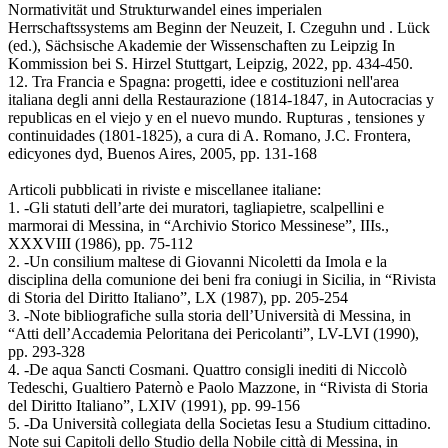
Normativität und Strukturwandel eines imperialen
Herrschaftssystems am Beginn der Neuzeit, I. Czeguhn und . Lück
(ed.), Sächsische Akademie der Wissenschaften zu Leipzig In
Kommission bei S. Hirzel Stuttgart, Leipzig, 2022, pp. 434-450.
12. Tra Francia e Spagna: progetti, idee e costituzioni nell'area
italiana degli anni della Restaurazione (1814-1847, in Autocracias y
republicas en el viejo y en el nuevo mundo. Rupturas , tensiones y
continuidades (1801-1825), a cura di A. Romano, J.C. Frontera,
edicyones dyd, Buenos Aires, 2005, pp. 131-168
Articoli pubblicati in riviste e miscellanee italiane:
1. -Gli statuti dell’arte dei muratori, tagliapietre, scalpellini e
marmorai di Messina, in “Archivio Storico Messinese”, IIIs.,
XXXVIII (1986), pp. 75-112
2. -Un consilium maltese di Giovanni Nicoletti da Imola e la
disciplina della comunione dei beni fra coniugi in Sicilia, in “Rivista
di Storia del Diritto Italiano”, LX (1987), pp. 205-254
3. -Note bibliografiche sulla storia dell’Università di Messina, in
“Atti dell’Accademia Peloritana dei Pericolanti”, LV-LVI (1990),
pp. 293-328
4. -De aqua Sancti Cosmani. Quattro consigli inediti di Niccolò
Tedeschi, Gualtiero Paternò e Paolo Mazzone, in “Rivista di Storia
del Diritto Italiano”, LXIV (1991), pp. 99-156
5. -Da Università collegiata della Societas Iesu a Studium cittadino.
Note sui Capitoli dello Studio della Nobile città di Messina, in