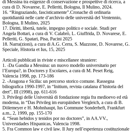
di Messina tra esigenze di conservazione e prospettive di ricerca, a
cura di D. Novarese, E. Pelleriti, Bologna, Il Mulino, 2024.
16. “Ringraziando, fascisticamente”.Cronache di ordinaria
quotidianità nelle carte d’archivio delle università del Ventennio,
Bologna, Il Mulino, 2025
17. Diritti, libertà, tutele, impegno politico e sociale. Studi per
Angela Bottari, a cura di V. Calabrò, L. Giuffrida, D. Novarese, E.
Pelleriti, G. Spatari, Pisa, Pacini 2025
18. Narra(zioni), a cura di A.G. Cerra, S. Mazzone, D. Novarese, G.
Speciale, Historia et Ius, 15, 2025
Articoli pubblicati in riviste e miscellanee straniere:
1. -Da Gandia a Messina: un nuovo modello universitario per
l’Europa?, in Doctores y Escolares, a cura di M. Peset Reig,
Valencia 1998, pp. 173-186
2. -Aragona e Sicilia: un percorso storico comune. Rassegna
biliografica 1990-1997, in “Initium, revista catalana d’historia del
dret”, III (1998), pp. 611-616
3. Privilegi delle Università di fondazione regia fra medioevo ed età
moderna, in “Das Privileg im europäishen Vergleich, a cura di B.
Dölemeyer e H. Mohnhaupt, Ius Commune Sonderheft, Frankfurt
a.m., 2, 1999, pp. 155-170
4. “Sean hebidos y tenidos por no doctores”, in AA.VV.,
Universidades Hispanicas, Valencia 1998.
5. Fra Common law e civil law. Il Jury nell’esperienza costituzionale