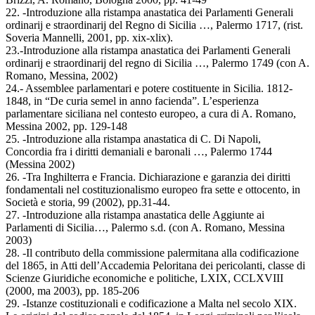
22. -Introduzione alla ristampa anastatica dei Parlamenti Generali
ordinarij e straordinarij del Regno di Sicilia …, Palermo 1717, (rist.
Soveria Mannelli, 2001, pp. xix-xlix).
23.-Introduzione alla ristampa anastatica dei Parlamenti Generali
ordinarij e straordinarij del regno di Sicilia …, Palermo 1749 (con A.
Romano, Messina, 2002)
24.- Assemblee parlamentari e potere costituente in Sicilia. 1812-
1848, in “De curia semel in anno facienda”. L’esperienza
parlamentare siciliana nel contesto europeo, a cura di A. Romano,
Messina 2002, pp. 129-148
25. -Introduzione alla ristampa anastatica di C. Di Napoli,
Concordia fra i diritti demaniali e baronali …, Palermo 1744
(Messina 2002)
26. -Tra Inghilterra e Francia. Dichiarazione e garanzia dei diritti
fondamentali nel costituzionalismo europeo fra sette e ottocento, in
Società e storia, 99 (2002), pp.31-44.
27. -Introduzione alla ristampa anastatica delle Aggiunte ai
Parlamenti di Sicilia…, Palermo s.d. (con A. Romano, Messina
2003)
28. -Il contributo della commissione palermitana alla codificazione
del 1865, in Atti dell’Accademia Peloritana dei pericolanti, classe di
Scienze Giuridiche economiche e politiche, LXIX, CCLXVIII
(2000, ma 2003), pp. 185-206
29. -Istanze costituzionali e codificazione a Malta nel secolo XIX.