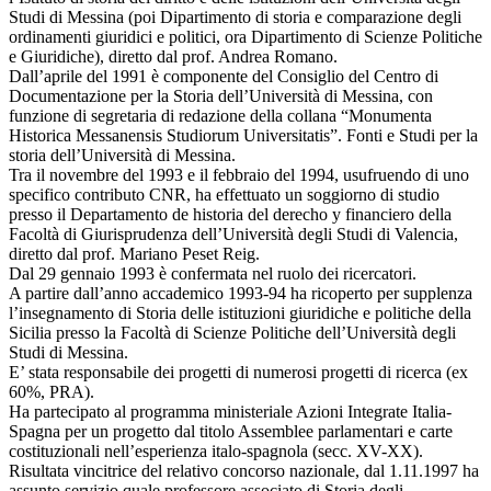
Studi di Messina (poi Dipartimento di storia e comparazione degli
ordinamenti giuridici e politici, ora Dipartimento di Scienze Politiche
e Giuridiche), diretto dal prof. Andrea Romano.
Dall’aprile del 1991 è componente del Consiglio del Centro di
Documentazione per la Storia dell’Università di Messina, con
funzione di segretaria di redazione della collana “Monumenta
Historica Messanensis Studiorum Universitatis”. Fonti e Studi per la
storia dell’Università di Messina.
Tra il novembre del 1993 e il febbraio del 1994, usufruendo di uno
specifico contributo CNR, ha effettuato un soggiorno di studio
presso il Departamento de historia del derecho y financiero della
Facoltà di Giurisprudenza dell’Università degli Studi di Valencia,
diretto dal prof. Mariano Peset Reig.
Dal 29 gennaio 1993 è confermata nel ruolo dei ricercatori.
A partire dall’anno accademico 1993-94 ha ricoperto per supplenza
l’insegnamento di Storia delle istituzioni giuridiche e politiche della
Sicilia presso la Facoltà di Scienze Politiche dell’Università degli
Studi di Messina.
E’ stata responsabile dei progetti di numerosi progetti di ricerca (ex
60%, PRA).
Ha partecipato al programma ministeriale Azioni Integrate Italia-
Spagna per un progetto dal titolo Assemblee parlamentari e carte
costituzionali nell’esperienza italo-spagnola (secc. XV-XX).
Risultata vincitrice del relativo concorso nazionale, dal 1.11.1997 ha
assunto servizio quale professore associato di Storia degli