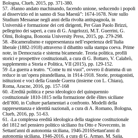
Bologna, Clueb, 2015, pp. 371-380.
57. -Hanno andato machinando, facendo unione, seducendo i popoli
al disservizio ed in sanno di Sua Maestà”: 1674-1678. Note sullo
Studium Messanae negli anni della rivolta antispagnola, in
Università e formazione dei ceti dirigenti, Per Gian Paolo Brizzi,
pellegrino dei saperi, a cura di G. Angelozzi, M.T. Guerrini, G.
Olmi, Bologna, Bononia University Press, 2015, pp. 279-298.
58. -Bicameralismo e rappresentanza nell’esperienza dell’Italia
liberale (1882-1918) attraverso il dibattito sulla stampa coeva. Prime
note, in Democrazia e sistema bicamerale. Teoria politica, profili
storici e prospettive costituzionali, a cura di G. Bottaro, V. Calabrò,
supplemento a Storia e Politica, VII (2015), pp. 129-152.
59 -La guerra a teatro. “Come tu mi vuoi”, ovvero il dramma di un
reduce in un’opera pirandelliana, in 1914-1918. Storie, protagonisti,
istituzioni e voci della Grande Guerra (insieme con L. Chiara),
Roma, Aracne, 2016, pp. 157-168
60. -Eredità politica e peso ideologico del quinquennio
costituzionale 1810-1815 nella formazione delle élites siciliane
dell’800, in Culture parlamentari a confronto. Modelli della
rappresentanza e identità nazionali, a cura di A. Romano, Bologna,
Clueb, 2016, pp. 51-63.
61. -La complessa eredità ideologica della stagione costituzionale
del 1812 nel pensiero politico siciliano fra Otto e Novecento, in
Settant'anni di autonomia siciliana, 1946-2016Settant'anni di
autonomia siciliana, 1946-2016, a cura di G. Armao, M. Saija,