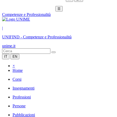
☰
Competenze e Professionalità
|
UNIFIND
-
Competenze e Professionalità
unime.it
IT
EN
×
Home
Corsi
Insegnamenti
Professioni
Persone
Pubblicazioni