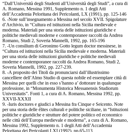
“Dall’Università degli Studenti all’Università degli Studi”, a cura di
A. Romano, Messina 1991, Supplemento n. 1 degli Atti
dell’Accademia Peloritana dei Pericolanti, LX (1991), pp. 125-146
6. -Note sull’insegnamento a Messina nel secolo XVII. Spigolature
d’Archivio, in “Cultura ed istituzioni nella Sicilia medievale e
moderna. Materiali per una storia delle istituzioni giuridiche e
politiche medievali moderne e contemporanee raccolti da Andrea
Romano, Studi 2, Soveria Mannelli, 1992, pp. 165-196
7. -Un consilium di Geronimo Gotto legum doctor messinese, in
“Cultura ed istituzioni nella Sicilia medievale e moderna. Materiali
per una storia delle istituzioni giuridiche e politiche medievali
moderne e contemporanee raccolti da Andrea Romano, Studi 2,
Soveria Mannelli, 1992, pp. 227-239.
8. -A proposito dei Titoli da pronunciarsi dall’illustrissimo
cancelliere dell’Almo Studio di questa nobile ed essemplare città di
Messina per quelli che in esso s’hanno a’ dottorare in qualunque
professione, in “Monumenta Historica Messanensis Studiorum
Universitatis”. Fonti 1, a cura di A. Romano, Messina 1992, pp.
XXVII-XXXII
9. -Iuris doctores e giudici a Messina fra Cinque e Seicento. Note
per una storia delle élites culturali e politiche siciliane, in “Istituzioni
politiche e giuridiche e strutture del potere politico ed economico
nelle città dell’Europa medievale e moderna”, a cura di A. Romano,
Messina 1992, Supplemento n. 1 degli Atti dell’Accademia
Peloritana dei Pericolanti LXI (1992), pp.65-113