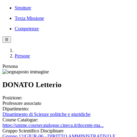
Strutture
Terza Missione
Competenze
☰
Persone
Persona
DONATO Letterio
Posizione:
Professore associato
Dipartimento:
Dipartimento di Scienze politiche e giuridiche
Course Catalogue:
https://unime.coursecatalogue.cineca.it/docente-ma...
Gruppo Scientifico Disciplinare
Gruppo 12/GIUR-06 - DIRITTO AMMINISTRATIVO E