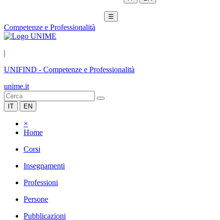
☰
Competenze e Professionalità
|
UNIFIND
-
Competenze e Professionalità
unime.it
IT
EN
×
Home
Corsi
Insegnamenti
Professioni
Persone
Pubblicazioni