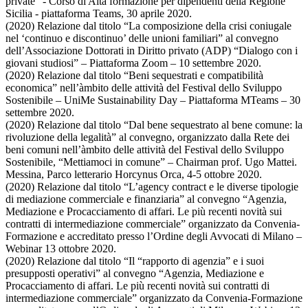
private” - Corso di Alta formazione per dipendenti della Regione
Sicilia - piattaforma Teams, 30 aprile 2020.
(2020) Relazione dal titolo “La composizione della crisi coniugale
nel ‘continuo e discontinuo’ delle unioni familiari” al convegno
dell’Associazione Dottorati in Diritto privato (ADP) “Dialogo con i
giovani studiosi” – Piattaforma Zoom – 10 settembre 2020.
(2020) Relazione dal titolo “Beni sequestrati e compatibilità
economica” nell’àmbito delle attività del Festival dello Sviluppo
Sostenibile – UniMe Sustainability Day – Piattaforma MTeams – 30
settembre 2020.
(2020) Relazione dal titolo “Dal bene sequestrato al bene comune: la
rivoluzione della legalità” al convegno, organizzato dalla Rete dei
beni comuni nell’àmbito delle attività del Festival dello Sviluppo
Sostenibile, “Mettiamoci in comune” – Chairman prof. Ugo Mattei.
Messina, Parco letterario Horcynus Orca, 4-5 ottobre 2020.
(2020) Relazione dal titolo “L’agency contract e le diverse tipologie
di mediazione commerciale e finanziaria” al convegno “Agenzia,
Mediazione e Procacciamento di affari. Le più recenti novità sui
contratti di intermediazione commerciale” organizzato da Convenia-
Formazione e accreditato presso l’Ordine degli Avvocati di Milano –
Webinar 13 ottobre 2020.
(2020) Relazione dal titolo “Il “rapporto di agenzia” e i suoi
presupposti operativi” al convegno “Agenzia, Mediazione e
Procacciamento di affari. Le più recenti novità sui contratti di
intermediazione commerciale” organizzato da Convenia-Formazione