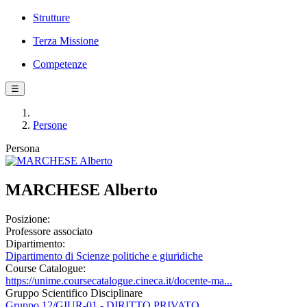
Strutture
Terza Missione
Competenze
☰
Persone
Persona
MARCHESE Alberto
Posizione:
Professore associato
Dipartimento:
Dipartimento di Scienze politiche e giuridiche
Course Catalogue:
https://unime.coursecatalogue.cineca.it/docente-ma...
Gruppo Scientifico Disciplinare
Gruppo 12/GIUR-01 - DIRITTO PRIVATO