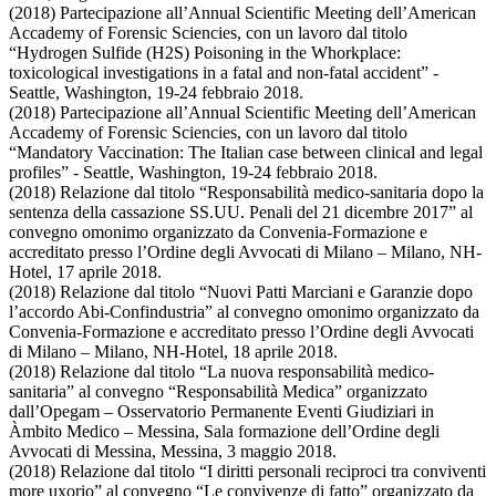
(2018) Partecipazione all’Annual Scientific Meeting dell’American
Accademy of Forensic Sciencies, con un lavoro dal titolo
“Hydrogen Sulfide (H2S) Poisoning in the Whorkplace:
toxicological investigations in a fatal and non-fatal accident” -
Seattle, Washington, 19-24 febbraio 2018.
(2018) Partecipazione all’Annual Scientific Meeting dell’American
Accademy of Forensic Sciencies, con un lavoro dal titolo
“Mandatory Vaccination: The Italian case between clinical and legal
profiles” - Seattle, Washington, 19-24 febbraio 2018.
(2018) Relazione dal titolo “Responsabilità medico-sanitaria dopo la
sentenza della cassazione SS.UU. Penali del 21 dicembre 2017” al
convegno omonimo organizzato da Convenia-Formazione e
accreditato presso l’Ordine degli Avvocati di Milano – Milano, NH-
Hotel, 17 aprile 2018.
(2018) Relazione dal titolo “Nuovi Patti Marciani e Garanzie dopo
l’accordo Abi-Confindustria” al convegno omonimo organizzato da
Convenia-Formazione e accreditato presso l’Ordine degli Avvocati
di Milano – Milano, NH-Hotel, 18 aprile 2018.
(2018) Relazione dal titolo “La nuova responsabilità medico-
sanitaria” al convegno “Responsabilità Medica” organizzato
dall’Opegam – Osservatorio Permanente Eventi Giudiziari in
Àmbito Medico – Messina, Sala formazione dell’Ordine degli
Avvocati di Messina, Messina, 3 maggio 2018.
(2018) Relazione dal titolo “I diritti personali reciproci tra conviventi
more uxorio” al convegno “Le convivenze di fatto” organizzato da