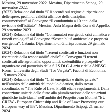
Messina, 29 novembre 2022. Messina, Dipartimento Scipog, 29
novembre 2022.
(2023) Relazione dal titolo “Gli accordi sul regime di ripartizione
delle spese: profili di validità alla luce della disciplina
consumeristica” al Convegno “Il condominio a 10 anni dalla
revisione dell’istituto”. Messina, Aula Magna della Corte di Appello,
29 settembre 2023.
(2024) Relazione dal titolo “Consumatori energetici, crisi climatica e
rimedi ecologici” al Convegno “Sostenibilità ambientale e proprietà
energetica”. Catania, Dipartimento di Giurisprudenza, 29 gennaio
2024.
(2024) Relazione dal titolo “Terreni confiscati e funzioni non
risarcitorie della responsabilità civile” al Convegno “I terreni
confiscati alle agromafie: opportunità, sostenibilità e prospettive”
organizzato col patrocinio della S.I.S.Di.C.-Lazio e della ANBSC.
Roma, Università degli Studi “Tor Vergata”, Facoltà di Economia,
15 marzo 2024.
(2024) Relazione dal titolo “Crisi energetica e diritto privato”
nell’ambito delle attività del modulo didattico, dallo stesso
coordinato, su “The Rule of Law: Profili etici e regolamentari. Dalla
concezione unitaria dello Stato alla pluralizzazione delle situazioni
giuridiche individuali” nell’ambito del Progetto Jean Monnet “EU-
CREW - European Citizenship and Rule of Law: Promoting our
European way of life”. Messina, Dipartimento Scipog, 21 marzo
2024.