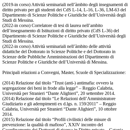
(2019-in corso) Attività seminariali nell’àmbito degli insegnamenti di
diritto privato per gli studenti dei CdS L-14, L-16, L-36, LM-63 del
Dipartimento di Scienze Politiche e Giuridiche dell’Università degli
Studi di Messina.
(2022-in corso) Correlatore di tesi di laurea nell’ambito
dell’insegnamento di Istituzioni di diritto privato (CdS L-36) del
Dipartimento di Scienze Politiche e Giuridiche dell’Università degli
Studi di Messina.
(2022-in corso) Attività seminariali nell’àmbito delle attività
didattiche del Dottorato in Scienze Politiche e del Dottorato in
Scienze delle Pubbliche Amministrazioni del Dipartimento di
Scienze Politiche e Giuridiche dell’Università di Messina.
Principali relazioni a Convegni, Master, Scuole di Specializzazione:
(2014) Relazione dal titolo “Trust (anti-) antimafia: ovvero la
segregazione dei beni in frode alla legge” – Reggio Calabria,
Università per Stranieri “Dante Alighieri”, 20 settembre 2014.
(2014) Relazione dal titolo “Le Relazioni dell’Amministratore
Giudiziario e gli adempimenti ex d.lgs. n. 159/2011” – Reggio
Calabria, Università per Stranieri “Dante Alighieri”, 10 ottobre
2014.
(2015) Relazione dal titolo “Profili civilistici delle misure di
prevenzione: la qualità di mafioso”, XXIV incontro del
Coordinamento dei Dottorati di ricerca in Diritto privato – Catania,