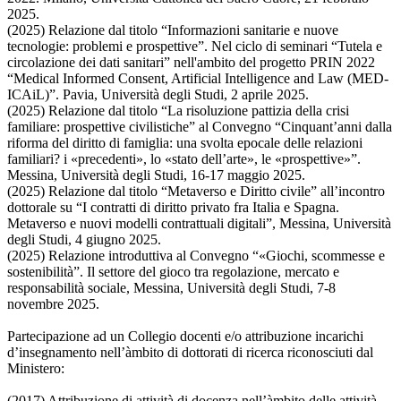
2025.
(2025) Relazione dal titolo “Informazioni sanitarie e nuove
tecnologie: problemi e prospettive”. Nel ciclo di seminari “Tutela e
circolazione dei dati sanitari” nell'ambito del progetto PRIN 2022
“Medical Informed Consent, Artificial Intelligence and Law (MED-
ICAiL)”. Pavia, Università degli Studi, 2 aprile 2025.
(2025) Relazione dal titolo “La risoluzione pattizia della crisi
familiare: prospettive civilistiche” al Convegno “Cinquant’anni dalla
riforma del diritto di famiglia: una svolta epocale delle relazioni
familiari? i «precedenti», lo «stato dell’arte», le «prospettive»”.
Messina, Università degli Studi, 16-17 maggio 2025.
(2025) Relazione dal titolo “Metaverso e Diritto civile” all’incontro
dottorale su “I contratti di diritto privato fra Italia e Spagna.
Metaverso e nuovi modelli contrattuali digitali”, Messina, Università
degli Studi, 4 giugno 2025.
(2025) Relazione introduttiva al Convegno “«Giochi, scommesse e
sostenibilità”. Il settore del gioco tra regolazione, mercato e
responsabilità sociale, Messina, Università degli Studi, 7-8
novembre 2025.
Partecipazione ad un Collegio docenti e/o attribuzione incarichi
d’insegnamento nell’àmbito di dottorati di ricerca riconosciuti dal
Ministero:
(2017) Attribuzione di attività di docenza nell’àmbito delle attività