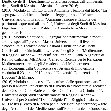
Diritto civile II – Dipartimento di Giurisprudenza dell’Università
degli Studi di Messina – Messina, 9 marzo 2016;
(2016) Modulo di “Diritto Civile Antimafia”, lezione dal titolo: “La
segregazione dei beni in frode alla legge”, presso il Master
Universitario di II livello in “Amministrazione e gestione dei
patrimoni sequestrati alla mafia”, Università degli Studi di Messina,
Dipartimento di Scienze Politiche e Giuridiche – Messina, 30
gennaio 2016;
(2016) Modulo didattico su “Segregazione patrimoniale e moduli
ablativi speciali” presso il Master Universitario di II livello in
“Procedure e Tecniche delle Gestioni Giudiziarie e dei Beni
Confiscati alla Criminalità”, Università degli Studi “Mediterranea”
di Reggio Calabria – Università per Stranieri “Dante Alighieri” di
Reggio Calabria, MEDAlics (Centro di Ricerca per le Relazioni
Mediterranee) – rete degli Accademici del Mediterraneo
sull’Economia della Conoscenza e i Sistemi di Innovazione
costituita il 23 aprile 2012 presso l’Università Commerciale “L.
Bocconi” di Milano;
(2016) Modulo didattico su “La confisca delle quote societarie”
presso il Master Universitario di II livello in “Procedure e Tecniche
delle Gestioni Giudiziarie e dei Beni Confiscati alla Criminalità”,
Università degli Studi “Mediterranea” di Reggio Calabria –
Università per Stranieri “Dante Alighieri” di Reggio Calabria,
MEDAlics (Centro di Ricerca per le Relazioni Mediterranee) – rete
degli Accademici del Mediterraneo sull’Economia della Conoscenza