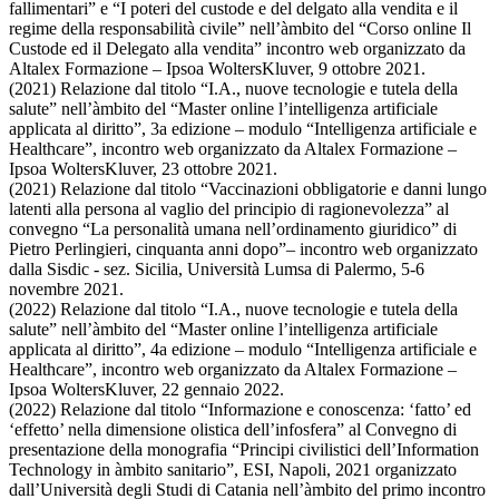
fallimentari” e “I poteri del custode e del delgato alla vendita e il
regime della responsabilità civile” nell’àmbito del “Corso online Il
Custode ed il Delegato alla vendita” incontro web organizzato da
Altalex Formazione – Ipsoa WoltersKluver, 9 ottobre 2021.
(2021) Relazione dal titolo “I.A., nuove tecnologie e tutela della
salute” nell’àmbito del “Master online l’intelligenza artificiale
applicata al diritto”, 3a edizione – modulo “Intelligenza artificiale e
Healthcare”, incontro web organizzato da Altalex Formazione –
Ipsoa WoltersKluver, 23 ottobre 2021.
(2021) Relazione dal titolo “Vaccinazioni obbligatorie e danni lungo
latenti alla persona al vaglio del principio di ragionevolezza” al
convegno “La personalità umana nell’ordinamento giuridico” di
Pietro Perlingieri, cinquanta anni dopo”– incontro web organizzato
dalla Sisdic - sez. Sicilia, Università Lumsa di Palermo, 5-6
novembre 2021.
(2022) Relazione dal titolo “I.A., nuove tecnologie e tutela della
salute” nell’àmbito del “Master online l’intelligenza artificiale
applicata al diritto”, 4a edizione – modulo “Intelligenza artificiale e
Healthcare”, incontro web organizzato da Altalex Formazione –
Ipsoa WoltersKluver, 22 gennaio 2022.
(2022) Relazione dal titolo “Informazione e conoscenza: ‘fatto’ ed
‘effetto’ nella dimensione olistica dell’infosfera” al Convegno di
presentazione della monografia “Principi civilistici dell’Information
Technology in àmbito sanitario”, ESI, Napoli, 2021 organizzato
dall’Università degli Studi di Catania nell’àmbito del primo incontro