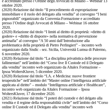
e accreditato presso l’Ordine degli Avvocati di Milano – Webinar 13
ottobre 2020.
(2020) Relazione dal titolo “Il procedimento di espropriazione
immobiliare e il ruolo del delegato alla vendita” al convegno “I beni
pignorabili” organizzato da Convenia-Formazione e accreditato
presso l’Ordine degli Avvocati di Milano – Webinar 16 ottobre
2020.
(2020) Relazione dal titolo “I limiti al diritto di proprietà: «diritto di
godere» e «diritto di disporre» nella normativa di prevenzione
antimafia” al convegno “A 50 anni dall’Introduzione alla
problematica della proprietà di Pietro Perlingieri” – incontro web
organizzato dalla Sisdic - sez. Sicilia, Università Lumsa di Palermo,
6 novembre 2020.
(2020) Relazione dal titolo “La disciplina privatistica delle proceure
fallimentari” nell’àmbito del “Corso live Il Custode ed il Delegato
alla vendita” incontro web organizzato da Altalex Formazione –
Ipsoa WoltersKluver, 5 dicembre 2020.
(2020) Relazione dal titolo “I.A. e Medicina: nuove frontiere
terapeutiche” nell’àmbito del “Master online l’intelligenza artificiale
applicata al diritto” – modulo “Intelligenza artificiale e Healthcare”,
incontro web organizzato da Altalex Formazione – Ipsoa
WoltersKluver, 17 dicembre 2020.
(2021) Relazione dal titolo “I poteri del custode e del delgato alla
vendita e il regime della responsabilità civile” nell’àmbito del “Corso
online Il Custode ed il Delegato alla vendita” incontro web