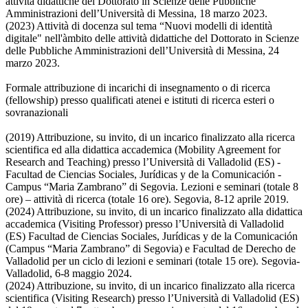
attività didattiche del Dottorato in Scienze delle Pubbliche
Amministrazioni dell’Università di Messina, 18 marzo 2023.
(2023) Attività di docenza sul tema “Nuovi modelli di identità
digitale" nell'àmbito delle attività didattiche del Dottorato in Scienze
delle Pubbliche Amministrazioni dell’Università di Messina, 24
marzo 2023.
Formale attribuzione di incarichi di insegnamento o di ricerca
(fellowship) presso qualificati atenei e istituti di ricerca esteri o
sovranazionali
(2019) Attribuzione, su invito, di un incarico finalizzato alla ricerca
scientifica ed alla didattica accademica (Mobility Agreement for
Research and Teaching) presso l’Università di Valladolid (ES) -
Facultad de Ciencias Sociales, Jurídicas y de la Comunicación -
Campus “Maria Zambrano” di Segovia. Lezioni e seminari (totale 8
ore) – attività di ricerca (totale 16 ore). Segovia, 8-12 aprile 2019.
(2024) Attribuzione, su invito, di un incarico finalizzato alla didattica
accademica (Visiting Professor) presso l’Università di Valladolid
(ES) Facultad de Ciencias Sociales, Jurídicas y de la Comunicación
(Campus “Maria Zambrano” di Segovia) e Facultad de Derecho de
Valladolid per un ciclo di lezioni e seminari (totale 15 ore). Segovia-
Valladolid, 6-8 maggio 2024.
(2024) Attribuzione, su invito, di un incarico finalizzato alla ricerca
scientifica (Visiting Research) presso l’Università di Valladolid (ES)