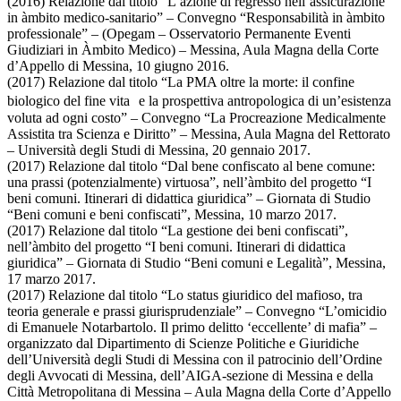
(2016) Relazione dal titolo “L’azione di regresso nell’assicurazione
in àmbito medico-sanitario” – Convegno “Responsabilità in àmbito
professionale” – (Opegam – Osservatorio Permanente Eventi
Giudiziari in Àmbito Medico) – Messina, Aula Magna della Corte
d’Appello di Messina, 10 giugno 2016.
(2017) Relazione dal titolo “La PMA oltre la morte: il confine
biologico del fine vita e la prospettiva antropologica di un’esistenza
voluta ad ogni costo” – Convegno “La Procreazione Medicalmente
Assistita tra Scienza e Diritto” – Messina, Aula Magna del Rettorato
– Università degli Studi di Messina, 20 gennaio 2017.
(2017) Relazione dal titolo “Dal bene confiscato al bene comune:
una prassi (potenzialmente) virtuosa”, nell’àmbito del progetto “I
beni comuni. Itinerari di didattica giuridica” – Giornata di Studio
“Beni comuni e beni confiscati”, Messina, 10 marzo 2017.
(2017) Relazione dal titolo “La gestione dei beni confiscati”,
nell’àmbito del progetto “I beni comuni. Itinerari di didattica
giuridica” – Giornata di Studio “Beni comuni e Legalità”, Messina,
17 marzo 2017.
(2017) Relazione dal titolo “Lo status giuridico del mafioso, tra
teoria generale e prassi giurisprudenziale” – Convegno “L’omicidio
di Emanuele Notarbartolo. Il primo delitto ‘eccellente’ di mafia” –
organizzato dal Dipartimento di Scienze Politiche e Giuridiche
dell’Università degli Studi di Messina con il patrocinio dell’Ordine
degli Avvocati di Messina, dell’AIGA-sezione di Messina e della
Città Metropolitana di Messina – Aula Magna della Corte d’Appello