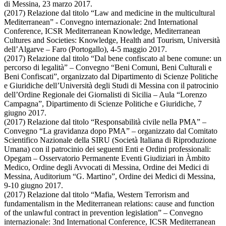
di Messina, 23 marzo 2017.
(2017) Relazione dal titolo “Law and medicine in the multicultural
Mediterranean” - Convegno internazionale: 2nd International
Conference, ICSR Mediterranean Knowledge, Mediterranean
Cultures and Societies: Knowledge, Health and Tourism, Università
dell’Algarve – Faro (Portogallo), 4-5 maggio 2017.
(2017) Relazione dal titolo “Dal bene confiscato al bene comune: un
percorso di legalità” – Convegno “Beni Comuni, Beni Culturali e
Beni Confiscati”, organizzato dal Dipartimento di Scienze Politiche
e Giuridiche dell’Università degli Studi di Messina con il patrocinio
dell’Ordine Regionale dei Giornalisti di Sicilia – Aula “Lorenzo
Campagna”, Dipartimento di Scienze Politiche e Giuridiche, 7
giugno 2017.
(2017) Relazione dal titolo “Responsabilità civile nella PMA” –
Convegno “La gravidanza dopo PMA” – organizzato dal Comitato
Scientifico Nazionale della SIRU (Società Italiana di Riproduzione
Umana) con il patrocinio dei seguenti Enti e Ordini professionali:
Opegam – Osservatorio Permanente Eventi Giudiziari in Àmbito
Medico, Ordine degli Avvocati di Messina, Ordine dei Medici di
Messina, Auditorium “G. Martino”, Ordine dei Medici di Messina,
9-10 giugno 2017.
(2017) Relazione dal titolo “Mafia, Western Terrorism and
fundamentalism in the Mediterranean relations: cause and function
of the unlawful contract in prevention legislation” – Convegno
internazionale: 3nd International Conference, ICSR Mediterranean