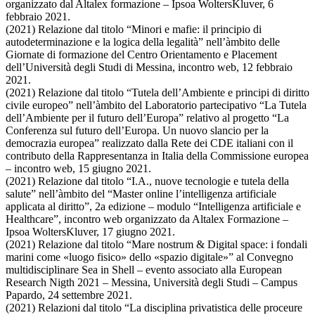
organizzato dal Altalex formazione – Ipsoa WoltersKluver, 6
febbraio 2021.
(2021) Relazione dal titolo “Minori e mafie: il principio di
autodeterminazione e la logica della legalità” nell’àmbito delle
Giornate di formazione del Centro Orientamento e Placement
dell’Università degli Studi di Messina, incontro web, 12 febbraio
2021.
(2021) Relazione dal titolo “Tutela dell’Ambiente e principi di diritto
civile europeo” nell’àmbito del Laboratorio partecipativo “La Tutela
dell’Ambiente per il futuro dell’Europa” relativo al progetto “La
Conferenza sul futuro dell’Europa. Un nuovo slancio per la
democrazia europea” realizzato dalla Rete dei CDE italiani con il
contributo della Rappresentanza in Italia della Commissione europea
– incontro web, 15 giugno 2021.
(2021) Relazione dal titolo “I.A., nuove tecnologie e tutela della
salute” nell’àmbito del “Master online l’intelligenza artificiale
applicata al diritto”, 2a edizione – modulo “Intelligenza artificiale e
Healthcare”, incontro web organizzato da Altalex Formazione –
Ipsoa WoltersKluver, 17 giugno 2021.
(2021) Relazione dal titolo “Mare nostrum & Digital space: i fondali
marini come «luogo fisico» dello «spazio digitale»” al Convegno
multidisciplinare Sea in Shell – evento associato alla European
Research Nigth 2021 – Messina, Università degli Studi – Campus
Papardo, 24 settembre 2021.
(2021) Relazioni dal titolo “La disciplina privatistica delle proceure