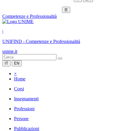
☰
Competenze e Professionalità
|
UNIFIND
-
Competenze e Professionalità
unime.it
IT
EN
×
Home
Corsi
Insegnamenti
Professioni
Persone
Pubblicazioni