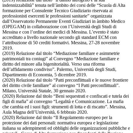
indennizzabilità” tenuta nell’àmbito dei corsi delle “Scuola di Alta
formazione per Consulente Tecnico Giudiziario riservata ai
professionisti esercenti le professioni sanitarie” organizzata
dall’Osservatorio Permanente Eventi Giudiziari in àmbito Medico
(OPEGAM) in collaborazione con l’Università degli Studi di
Messina e con l’ordine dei medici di Messina. L’evento è stato
accreditato a livello nazionale secondo gli standard ECM con
l’attribuzione di 50 crediti formativi. Messina, 27-28 novembre
2019.
(2019) Relazione dal titolo “Mediazione familiare e asimmetrie
patrimoniali tra coniugi” al Convegno “Mediazione familiare e
diritto del minore alla bigenitorialità. Verso una riforma
dell’affidamento condiviso”. Palermo, Università degli Studi,
Dipartimento di Economia, 5 dicembre 2019.
(2020) Relazione dal titolo “Patti preconflittuali e le nuove frontiere
del diritto civile familiare” al convegno “I Patti preconflittuali”.
Milano, Università Statale, 30 gennaio 2020.
(2020) Relazione dal titolo “Beni sequestrati e confiscati e tutela dei
figli di mafia” al convegno “Legalità e Comunicazione. La mafia
che cambia ed i suoi figli: strumenti di lotta e di riscatto”. Messina,
Aula Magna dell’Università, 6 febbraio 2020.
(2020) Relazione dal titolo “Il Regolamento europeo per la
protezione dei dati personali: normativa europea e legislazione
italiana su adempimenti ed obblighi delle organizzazioni pubbliche e