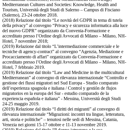
Mediterranean Cultures and Societies: Knowledge, Health and
Tourism, Università degli Studi di Salerno – Campus di Fisciano
(Salerno), 23-24 ottobre 2018.
(2018) Relazione dal titolo “Le novità del GDPR in tema di tutela
della privacy” al convegno “Privacy e sicurezza informatica alla luce
del nuovo GDPR” organizzato da Convenia-Formazione e
accreditato presso l’Ordine degli Avvocati di Milano – Milano, NH-
Hotel, 7 novembre 2018;
(2019) Relazione dal titolo “L’intermediazione commerciale e le
tecniche di agency-contract” al convegno “Agenzia, Mediazione e
Procacciamento di affari” organizzato da Convenia-Formazione e
accreditato presso l’Ordine degli Avvocati di Milano – Milano, NH-
Hotel, 7 febbraio 2019.
(2019) Relazione dal titolo “Law and Medicine in the multicultural
Mediterranean” al convegno di rilevanza internazionale “Controllo e
gestione dei flussi migratori nel Sud Europa - Studio comparato
dell’esperienza spagnola e italiana / Control y gestión de flujos
migratorios en la europa del Sur - estudio comparado de la
experiencia española e italiana” - Messina, Università degli Studi
24-25 maggio 2019.
(2019) Relazione dal titolo “I diritti dei migranti” al convegno di
rilevanza internazionale “Migrazioni: incontri tra lingue, letteratura,
arti, storia e politiche” – tenutosi nelle sedi di Messina, Catania,
Venezia nei giorni 15-17 ottobre e 11-13 novembre 2019.
(2019) Relazione dal titolo “Il danno iatrogeno e la sua