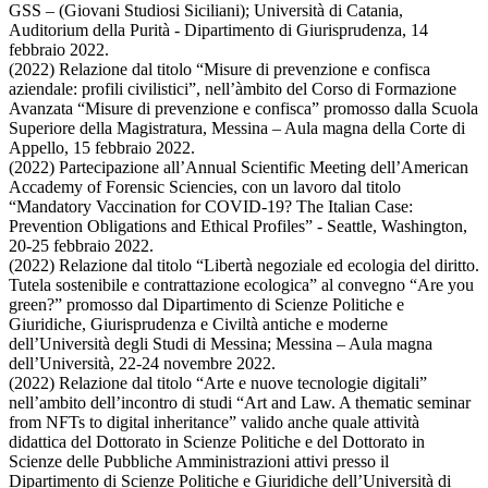
GSS – (Giovani Studiosi Siciliani); Università di Catania,
Auditorium della Purità - Dipartimento di Giurisprudenza, 14
febbraio 2022.
(2022) Relazione dal titolo “Misure di prevenzione e confisca
aziendale: profili civilistici”, nell’àmbito del Corso di Formazione
Avanzata “Misure di prevenzione e confisca” promosso dalla Scuola
Superiore della Magistratura, Messina – Aula magna della Corte di
Appello, 15 febbraio 2022.
(2022) Partecipazione all’Annual Scientific Meeting dell’American
Accademy of Forensic Sciencies, con un lavoro dal titolo
“Mandatory Vaccination for COVID-19? The Italian Case:
Prevention Obligations and Ethical Profiles” - Seattle, Washington,
20-25 febbraio 2022.
(2022) Relazione dal titolo “Libertà negoziale ed ecologia del diritto.
Tutela sostenibile e contrattazione ecologica” al convegno “Are you
green?” promosso dal Dipartimento di Scienze Politiche e
Giuridiche, Giurisprudenza e Civiltà antiche e moderne
dell’Università degli Studi di Messina; Messina – Aula magna
dell’Università, 22-24 novembre 2022.
(2022) Relazione dal titolo “Arte e nuove tecnologie digitali”
nell’ambito dell’incontro di studi “Art and Law. A thematic seminar
from NFTs to digital inheritance” valido anche quale attività
didattica del Dottorato in Scienze Politiche e del Dottorato in
Scienze delle Pubbliche Amministrazioni attivi presso il
Dipartimento di Scienze Politiche e Giuridiche dell’Università di