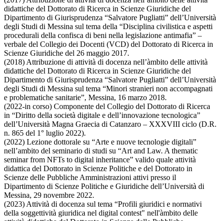
didattiche del Dottorato di Ricerca in Scienze Giuridiche del
Dipartimento di Giurisprudenza “Salvatore Pugliatti” dell’Università
degli Studi di Messina sul tema della “Disciplina civilistica e aspetti
procedurali della confisca di beni nella legislazione antimafia” –
verbale del Collegio dei Docenti (VCD) del Dottorato di Ricerca in
Scienze Giuridiche del 26 maggio 2017.
(2018) Attribuzione di attività di docenza nell’àmbito delle attività
didattiche del Dottorato di Ricerca in Scienze Giuridiche del
Dipartimento di Giurisprudenza “Salvatore Pugliatti” dell’Università
degli Studi di Messina sul tema “Minori stranieri non accompagnati
e problematiche sanitarie”, Messina, 16 marzo 2018.
(2022-in corso) Componente del Collegio del Dottorato di Ricerca
in “Diritto della società digitale e dell’innovazione tecnologica”
dell’Università Magna Graecia di Catanzaro – XXXVIII ciclo (D.R.
n. 865 del 1° luglio 2022).
(2022) Lezione dottorale su “Arte e nuove tecnologie digitali”
nell’ambito del seminario di studi su “Art and Law. A thematic
seminar from NFTs to digital inheritance” valido quale attività
didattica del Dottorato in Scienze Politiche e del Dottorato in
Scienze delle Pubbliche Amministrazioni attivi presso il
Dipartimento di Scienze Politiche e Giuridiche dell’Università di
Messina, 29 novembre 2022.
(2023) Attività di docenza sul tema “Profili giuridici e normativi
della soggettività giuridica nel digital contest" nell'àmbito delle