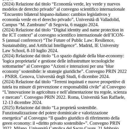
(2024) Relazione dal titolo “Economía verde, ley verde y nuevos
modelos de derecho privado” al convegno scientifico internazionale
“Encuentro bilateral hispano-italiano: cambios legislativos y
economía verde en el derecho privado”, Università di Valladolid,
Campus “M. Zambrano” di Segovia, 6 maggio 2024.
(2024) Relazione dal titolo “Digital identity and name protection in
the ICT context” al convegno scientifico internazionale dell’ICON-
S (annual conference) “The Future of Public Law: Resilience,
Sustainability, and Artificial Intelligence”. Madrid, IE University
Law School, 8-10 luglio 2024.
(2024) Relazione dal titolo “Lo spazio digitale della blue-economy:
'logica proprietaria' e gestione delle infrastrutture tecnologiche
sottomarine” al Convegno “Azioni e interazioni per una ‘blue
economy’ sostenibile: le strategie giuridiche”. Convegno PRIN 2022
- PNRR. Genova, Università degli Studi, 6 dicembre 2024.
(2024) Relazione dal titolo “Terreni inquinati e nuove prospettive di
tutela tra misure di prevenzione e responsabilità civile” al Convegno
“L’innovazione in agricoltura e nell’alimentazione tra regole, scienza
e mercato”. Convegno PRIN 2022. Roma, Università San Raffaele,
12-13 dicembre 2024.
(2025) Relazione dal titolo “La proprietà sostenibile.
Funzionalizzazione del potere dominicale e valorizzazione
energetica” al Convegno “Il quadro giuridico di riferimento della
green economy: il «diritto privato sostenibile»”. Convegno PRIN
2022. Milano, Università Cattolica del Sacro Cuore, 21 febbraio