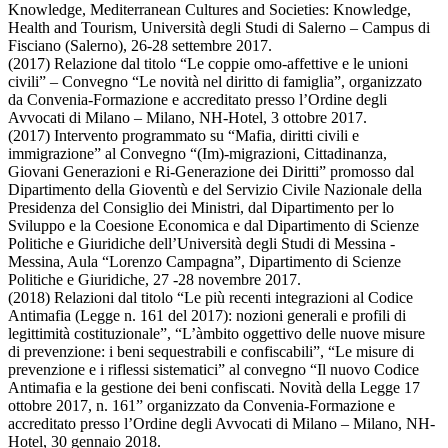
Knowledge, Mediterranean Cultures and Societies: Knowledge,
Health and Tourism, Università degli Studi di Salerno – Campus di
Fisciano (Salerno), 26-28 settembre 2017.
(2017) Relazione dal titolo “Le coppie omo-affettive e le unioni
civili” – Convegno “Le novità nel diritto di famiglia”, organizzato
da Convenia-Formazione e accreditato presso l’Ordine degli
Avvocati di Milano – Milano, NH-Hotel, 3 ottobre 2017.
(2017) Intervento programmato su “Mafia, diritti civili e
immigrazione” al Convegno “(Im)-migrazioni, Cittadinanza,
Giovani Generazioni e Ri-Generazione dei Diritti” promosso dal
Dipartimento della Gioventù e del Servizio Civile Nazionale della
Presidenza del Consiglio dei Ministri, dal Dipartimento per lo
Sviluppo e la Coesione Economica e dal Dipartimento di Scienze
Politiche e Giuridiche dell’Università degli Studi di Messina -
Messina, Aula “Lorenzo Campagna”, Dipartimento di Scienze
Politiche e Giuridiche, 27 -28 novembre 2017.
(2018) Relazioni dal titolo “Le più recenti integrazioni al Codice
Antimafia (Legge n. 161 del 2017): nozioni generali e profili di
legittimità costituzionale”, “L’àmbito oggettivo delle nuove misure
di prevenzione: i beni sequestrabili e confiscabili”, “Le misure di
prevenzione e i riflessi sistematici” al convegno “Il nuovo Codice
Antimafia e la gestione dei beni confiscati. Novità della Legge 17
ottobre 2017, n. 161” organizzato da Convenia-Formazione e
accreditato presso l’Ordine degli Avvocati di Milano – Milano, NH-
Hotel, 30 gennaio 2018.