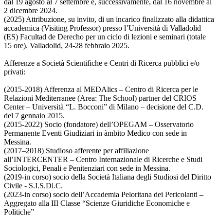
dal 19 agosto al 7 settembre e, successivamente, dal 16 novembre al
2 dicembre 2024.
(2025) Attribuzione, su invito, di un incarico finalizzato alla didattica
accademica (Visiting Professor) presso l’Università di Valladolid
(ES) Facultad de Derecho per un ciclo di lezioni e seminari (totale
15 ore). Valladolid, 24-28 febbraio 2025.
Afferenze a Società Scientifiche e Centri di Ricerca pubblici e/o
privati:
(2015-2018) Afferenza al MEDAlics – Centro di Ricerca per le
Relazioni Mediterranee (Area: The School) partner del CRIOS
Center – Università “L. Bocconi” di Milano – decisione del C.D.
del 7 gennaio 2015.
(2015-2022) Socio (fondatore) dell’OPEGAM – Osservatorio
Permanente Eventi Giudiziari in àmbito Medico con sede in
Messina.
(2017–2018) Studioso afferente per affiliazione
all’INTERCENTER – Centro Internazionale di Ricerche e Studi
Sociologici, Penali e Penitenziari con sede in Messina.
(2019-in corso) socio della Società Italiana degli Studiosi del Diritto
Civile - S.I.S.Di.C.
(2023-in corso) socio dell’Accademia Peloritana dei Pericolanti –
Aggregato alla III Classe “Scienze Giuridiche Economiche e
Politiche”