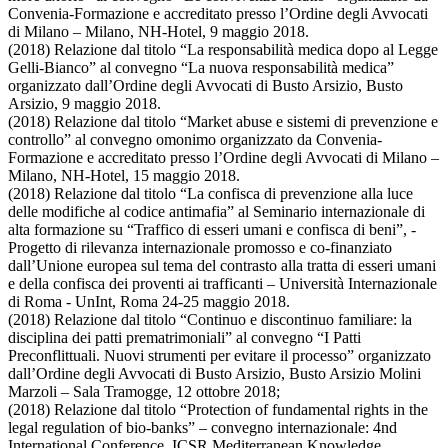
Convenia-Formazione e accreditato presso l’Ordine degli Avvocati
di Milano – Milano, NH-Hotel, 9 maggio 2018.
(2018) Relazione dal titolo “La responsabilità medica dopo al Legge
Gelli-Bianco” al convegno “La nuova responsabilità medica”
organizzato dall’Ordine degli Avvocati di Busto Arsizio, Busto
Arsizio, 9 maggio 2018.
(2018) Relazione dal titolo “Market abuse e sistemi di prevenzione e
controllo” al convegno omonimo organizzato da Convenia-
Formazione e accreditato presso l’Ordine degli Avvocati di Milano –
Milano, NH-Hotel, 15 maggio 2018.
(2018) Relazione dal titolo “La confisca di prevenzione alla luce
delle modifiche al codice antimafia” al Seminario internazionale di
alta formazione su “Traffico di esseri umani e confisca di beni”, -
Progetto di rilevanza internazionale promosso e co-finanziato
dall’Unione europea sul tema del contrasto alla tratta di esseri umani
e della confisca dei proventi ai trafficanti – Università Internazionale
di Roma - UnInt, Roma 24-25 maggio 2018.
(2018) Relazione dal titolo “Continuo e discontinuo familiare: la
disciplina dei patti prematrimoniali” al convegno “I Patti
Preconflittuali. Nuovi strumenti per evitare il processo” organizzato
dall’Ordine degli Avvocati di Busto Arsizio, Busto Arsizio Molini
Marzoli – Sala Tramogge, 12 ottobre 2018;
(2018) Relazione dal titolo “Protection of fundamental rights in the
legal regulation of bio-banks” – convegno internazionale: 4nd
International Conference, ICSR Mediterranean Knowledge,