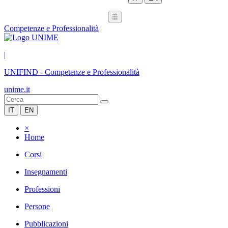
☰
Competenze e Professionalità
|
UNIFIND
-
Competenze e Professionalità
unime.it
IT
EN
×
Home
Corsi
Insegnamenti
Professioni
Persone
Pubblicazioni