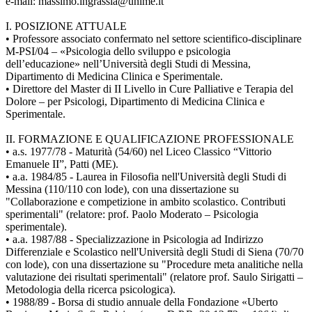
e-mail: massimo.ingrassia@unime.it
I. POSIZIONE ATTUALE
• Professore associato confermato nel settore scientifico-disciplinare
M-PSI/04 – «Psicologia dello sviluppo e psicologia
dell’educazione» nell’Università degli Studi di Messina,
Dipartimento di Medicina Clinica e Sperimentale.
• Direttore del Master di II Livello in Cure Palliative e Terapia del
Dolore – per Psicologi, Dipartimento di Medicina Clinica e
Sperimentale.
II. FORMAZIONE E QUALIFICAZIONE PROFESSIONALE
• a.s. 1977/78 - Maturità (54/60) nel Liceo Classico “Vittorio
Emanuele II”, Patti (ME).
• a.a. 1984/85 - Laurea in Filosofia nell'Università degli Studi di
Messina (110/110 con lode), con una dissertazione su
"Collaborazione e competizione in ambito scolastico. Contributi
sperimentali" (relatore: prof. Paolo Moderato – Psicologia
sperimentale).
• a.a. 1987/88 - Specializzazione in Psicologia ad Indirizzo
Differenziale e Scolastico nell'Università degli Studi di Siena (70/70
con lode), con una dissertazione su "Procedure meta analitiche nella
valutazione dei risultati sperimentali" (relatore prof. Saulo Sirigatti –
Metodologia della ricerca psicologica).
• 1988/89 - Borsa di studio annuale della Fondazione «Uberto