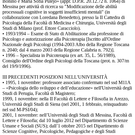
Bonino e Maria Sofia Pulejo» (appr. D.P.R. 20.12.72 n. 1064) di
Messina per attività di ricerca su "Modificazione delle abilità
processuali cognitive in soggetti insufficienti mentali" (in
collaborazione con Loredana Benedetto), presso la II Cattedra di
Psicologia della Facoltà di Medicina e Chirurgia, Università degli
Studi di Milano (prof. Ettore Caracciolo).
• 1993/1994 – Esame di Stato di Abilitazione alla professione di
Psicologo e autorizzazione alla Psicoterapia [Iscritto all'Ordine
Nazionale degli Psicologi (1994-2003 Albo della Regione Toscana
n. 2040; dal 4 marzo 2003 della Regione Calabria n. 792)].
• 1996 – Specialista in Psicoterapia (ex art. 35, L. 56/1989),
Consiglio dell'Ordine degli Psicologi della Toscana (prot. n. 307/m
del 19/9/1996).
III PRECEDENTI POSIZIONI NELL'UNIVERSITÀ
• 1995, 1 novembre: professore associato confermato nel ssd M11A
– «Psicologia dello sviluppo e dell’educazione» nell'Università degli
Studi di Perugia, Facoltà di Magistero;
1999, 1 novembre: nella II Facoltà di Lettere e Filosofia in Arezzo,
Università degli Studi di Siena (nel 2001, 1 febbraio, reinquadrato
nel ssd M-PSI/04);
2001, 1 novembre: nell’Università degli Studi di Messina, Facoltà di
Lettere e Filosofia; dal 10 luglio 2012 nel Dipartimento di Scienze
Umane e Sociali (SUS); dall’1 ottobre 2015 nel Dipartimento di
Scienze Cognitive, Psicologiche, Pedagogiche e degli Studi