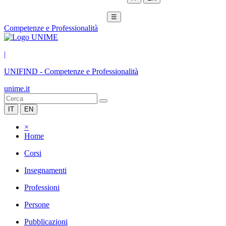
☰
Competenze e Professionalità
|
UNIFIND
-
Competenze e Professionalità
unime.it
IT
EN
×
Home
Corsi
Insegnamenti
Professioni
Persone
Pubblicazioni