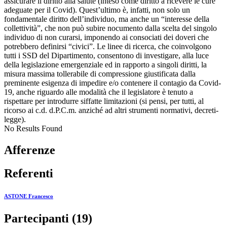
assicurare il diritto alla salute (inteso come diritto a ricevere le cure
adeguate per il Covid). Quest’ultimo è, infatti, non solo un
fondamentale diritto dell’individuo, ma anche un “interesse della
collettività”, che non può subire nocumento dalla scelta del singolo
individuo di non curarsi, imponendo ai consociati dei doveri che
potrebbero definirsi “civici”. Le linee di ricerca, che coinvolgono
tutti i SSD del Dipartimento, consentono di investigare, alla luce
della legislazione emergenziale ed in rapporto a singoli diritti, la
misura massima tollerabile di compressione giustificata dalla
preminente esigenza di impedire e/o contenere il contagio da Covid-
19, anche riguardo alle modalità che il legislatore è tenuto a
rispettare per introdurre siffatte limitazioni (si pensi, per tutti, al
ricorso ai c.d. d.P.C.m. anziché ad altri strumenti normativi, decreti-
legge).
No Results Found
Afferenze
Referenti
ASTONE Francesco
Partecipanti (19)