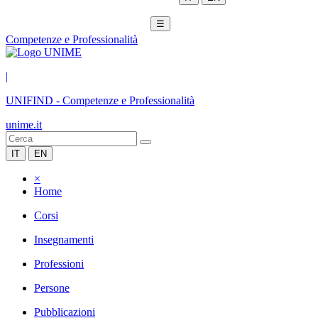
☰
Competenze e Professionalità
|
UNIFIND
-
Competenze e Professionalità
unime.it
IT
EN
×
Home
Corsi
Insegnamenti
Professioni
Persone
Pubblicazioni