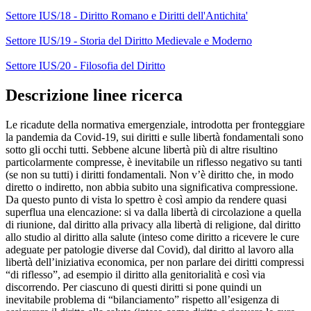
Settore IUS/18 - Diritto Romano e Diritti dell'Antichita'
Settore IUS/19 - Storia del Diritto Medievale e Moderno
Settore IUS/20 - Filosofia del Diritto
Descrizione linee ricerca
Le ricadute della normativa emergenziale, introdotta per fronteggiare
la pandemia da Covid-19, sui diritti e sulle libertà fondamentali sono
sotto gli occhi tutti. Sebbene alcune libertà più di altre risultino
particolarmente compresse, è inevitabile un riflesso negativo su tanti
(se non su tutti) i diritti fondamentali. Non v’è diritto che, in modo
diretto o indiretto, non abbia subito una significativa compressione.
Da questo punto di vista lo spettro è così ampio da rendere quasi
superflua una elencazione: si va dalla libertà di circolazione a quella
di riunione, dal diritto alla privacy alla libertà di religione, dal diritto
allo studio al diritto alla salute (inteso come diritto a ricevere le cure
adeguate per patologie diverse dal Covid), dal diritto al lavoro alla
libertà dell’iniziativa economica, per non parlare dei diritti compressi
“di riflesso”, ad esempio il diritto alla genitorialità e così via
discorrendo. Per ciascuno di questi diritti si pone quindi un
inevitabile problema di “bilanciamento” rispetto all’esigenza di