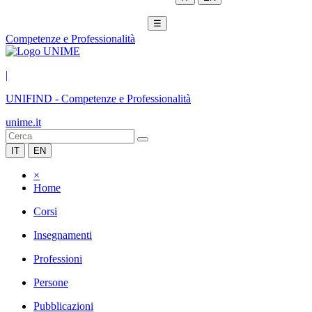
☰
Competenze e Professionalità
|
UNIFIND
-
Competenze e Professionalità
unime.it
IT
EN
×
Home
Corsi
Insegnamenti
Professioni
Persone
Pubblicazioni