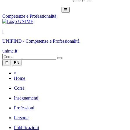
☰
Competenze e Professionalità
|
UNIFIND
-
Competenze e Professionalità
unime.it
IT
EN
×
Home
Corsi
Insegnamenti
Professioni
Persone
Pubblicazioni