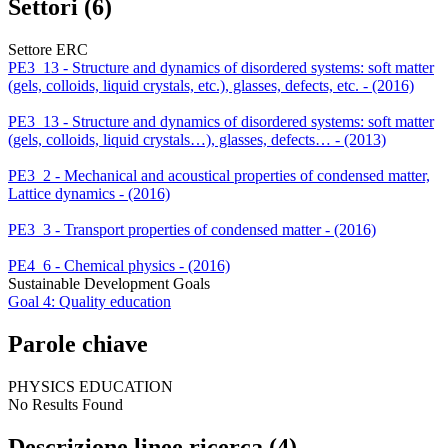
Settori (6)
Settore ERC
PE3_13 - Structure and dynamics of disordered systems: soft matter
(gels, colloids, liquid crystals, etc.), glasses, defects, etc. - (2016)
PE3_13 - Structure and dynamics of disordered systems: soft matter
(gels, colloids, liquid crystals…), glasses, defects… - (2013)
PE3_2 - Mechanical and acoustical properties of condensed matter,
Lattice dynamics - (2016)
PE3_3 - Transport properties of condensed matter - (2016)
PE4_6 - Chemical physics - (2016)
Sustainable Development Goals
Goal 4: Quality education
Parole chiave
PHYSICS EDUCATION
No Results Found
Descrizione linee ricerca (4)