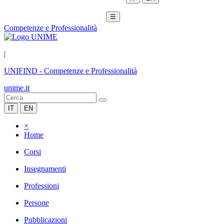
☰
Competenze e Professionalità
|
UNIFIND
-
Competenze e Professionalità
unime.it
IT
EN
×
Home
Corsi
Insegnamenti
Professioni
Persone
Pubblicazioni