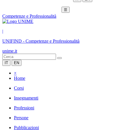
☰
Competenze e Professionalità
|
UNIFIND
-
Competenze e Professionalità
unime.it
IT
EN
×
Home
Corsi
Insegnamenti
Professioni
Persone
Pubblicazioni