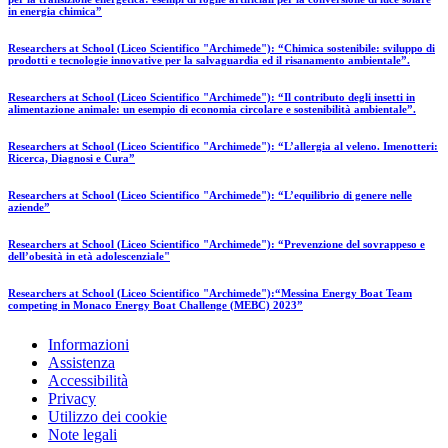
in energia chimica”
Researchers at School (Liceo Scientifico "Archimede"): “Chimica sostenibile: sviluppo di
prodotti e tecnologie innovative per la salvaguardia ed il risanamento ambientale”.
Researchers at School (Liceo Scientifico "Archimede"): “Il contributo degli insetti in
alimentazione animale: un esempio di economia circolare e sostenibilità ambientale”.
Researchers at School (Liceo Scientifico "Archimede"): “L’allergia al veleno. Imenotteri:
Ricerca, Diagnosi e Cura”
Researchers at School (Liceo Scientifico "Archimede"): “L’equilibrio di genere nelle
aziende”
Researchers at School (Liceo Scientifico "Archimede"): “Prevenzione del sovrappeso e
dell’obesità in età adolescenziale"
Researchers at School (Liceo Scientifico "Archimede"):“Messina Energy Boat Team
competing in Monaco Energy Boat Challenge (MEBC) 2023”
Informazioni
Assistenza
Accessibilità
Privacy
Utilizzo dei cookie
Note legali