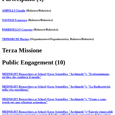
AMPELLI Claudio
(Relatore/Relatrice)
NASTASI Francesco
(Relatore/Relatrice)
PARRINELLO Concetta
(Relatore/Relatrice)
TRIMARCHI Marina
(Organizzatore/Organizzatrice, Relatore/Relatrice)
Terza Missione
Public Engagement (10)
MEDNIGHT Researchers at School (Liceo Scientifico "Archimede"): "Ecofemminismo,
un'idea che cambierà il mondo"
MEDNIGHT Researchers at School (Liceo Scientifico "Archimede"): "La Radioattività
nella vita quotidiana"
MEDNIGHT Researchers at School (Liceo Scientifico "Archimede"): “Uomo e cane:
regole per una relazione armoniosa”
MEDNIGHT Researchers at School (Liceo Scientifico "Archimede"):“Energie rinnovabili
per la transizione energetica: esempi di foglie artificiali per la conversione di luce solare