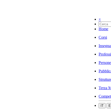
×
Home
Corsi
Insegna
Profess
Persone
Pubblic
Struttur
Terza M
Compet
IT
E