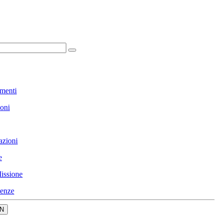
menti
ioni
azioni
e
issione
enze
N