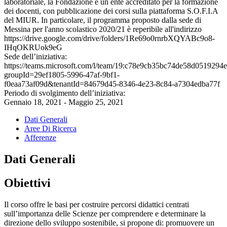
laboratoriale, la Fondazione è un ente accreditato per la formazione
dei docenti, con pubblicazione dei corsi sulla piattaforma S.O.F.I.A
del MIUR. In particolare, il programma proposto dalla sede di
Messina per l'anno scolastico 2020/21 è reperibile all'indirizzo
https://drive.google.com/drive/folders/1Re69o0rnrbXQYABc9o8-
IHqOKRUok9eG
Sede dell’iniziativa:
https://teams.microsoft.com/l/team/19:c78e9cb35bc74de58d0519294
groupId=29ef1805-5996-47af-9bf1-
f0eaa73af09d&tenantId=84679d45-8346-4e23-8c84-a7304edba77f
Periodo di svolgimento dell’iniziativa:
Gennaio 18, 2021 - Maggio 25, 2021
Dati Generali
Aree Di Ricerca
Afferenze
Dati Generali
Obiettivi
Il corso offre le basi per costruire percorsi didattici centrati
sull’importanza delle Scienze per comprendere e determinare la
direzione dello sviluppo sostenibile, si propone di: promuovere un