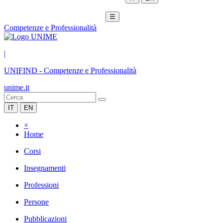
☰
Competenze e Professionalità
|
UNIFIND
-
Competenze e Professionalità
unime.it
IT
EN
×
Home
Corsi
Insegnamenti
Professioni
Persone
Pubblicazioni