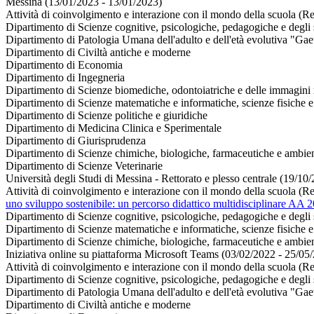
Messina (13/01/2023 - 13/01/2023)
Attività di coinvolgimento e interazione con il mondo della scuola (Re
Dipartimento di Scienze cognitive, psicologiche, pedagogiche e degli s
Dipartimento di Patologia Umana dell'adulto e dell'età evolutiva "Gae
Dipartimento di Civiltà antiche e moderne
Dipartimento di Economia
Dipartimento di Ingegneria
Dipartimento di Scienze biomediche, odontoiatriche e delle immagini 
Dipartimento di Scienze matematiche e informatiche, scienze fisiche e 
Dipartimento di Scienze politiche e giuridiche
Dipartimento di Medicina Clinica e Sperimentale
Dipartimento di Giurisprudenza
Dipartimento di Scienze chimiche, biologiche, farmaceutiche e ambien
Dipartimento di Scienze Veterinarie
Università degli Studi di Messina - Rettorato e plesso centrale (19/10
Attività di coinvolgimento e interazione con il mondo della scuola (Re
uno sviluppo sostenibile: un percorso didattico multidisciplinare AA 
Dipartimento di Scienze cognitive, psicologiche, pedagogiche e degli s
Dipartimento di Scienze matematiche e informatiche, scienze fisiche e 
Dipartimento di Scienze chimiche, biologiche, farmaceutiche e ambien
Iniziativa online su piattaforma Microsoft Teams (03/02/2022 - 25/05
Attività di coinvolgimento e interazione con il mondo della scuola (Re
Dipartimento di Scienze cognitive, psicologiche, pedagogiche e degli s
Dipartimento di Patologia Umana dell'adulto e dell'età evolutiva "Gae
Dipartimento di Civiltà antiche e moderne