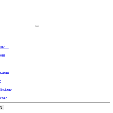
menti
ioni
azioni
e
issione
enze
N