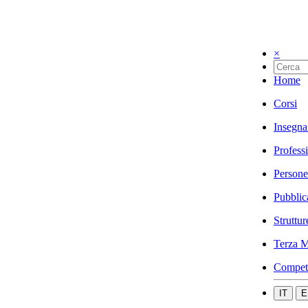
×
Home
Corsi
Insegna
Profess
Persone
Pubblic
Struttur
Terza M
Compet
IT
E