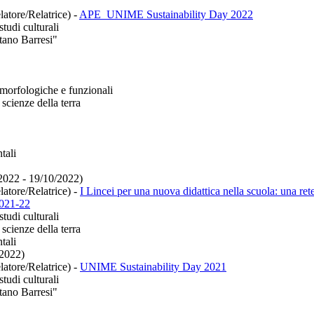
latore/Relatrice)
-
APE_UNIME Sustainability Day 2022
tudi culturali
tano Barresi"
morfologiche e funzionali
scienze della terra
tali
/2022 - 19/10/2022)
latore/Relatrice)
-
I Lincei per una nuova didattica nella scuola: una r
2021-22
tudi culturali
scienze della terra
tali
/2022)
latore/Relatrice)
-
UNIME Sustainability Day 2021
tudi culturali
tano Barresi"