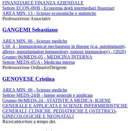
FINANZIARI E FINANZA AZIENDALE
Settore ECON-09/B - Economia degli intermediari finanziari
AREA MIN. 13 - Scienze economiche e statistiche
Professori/esse Associati/e
GANGEMI Sebastiano
AREA MIN. 06 - Scienze mediche
LS6_4 - Immunological mechanisms in disease (e.g. autoimmunity,
allergy, transplantation immunology, tumour immunology) - (2020)
Gruppo 06/MEDS-05 - MEDICINA INTERNA
Settore MEDS-05/A - Medicina interna
Professori/esse Ordinari/e
Dirigente
GENOVESE Cristina
AREA MIN. 06 - Scienze mediche
Settore MEDS-24/B - Igiene generale e applicata
Gruppo 06/MEDS-24 - STATISTICA MEDICA, IGIENE
GENERALE E APPLICATA E SCIENZE INFERMIERISTICHE
GENERALI, CLINICHE, PEDIATRICHE E OSTETRICO-
GINECOLOGICHE E NEONATALI
Ricercatrice/tore a tempo det.