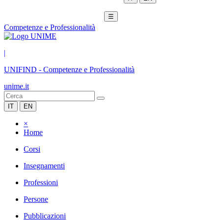
☰
Competenze e Professionalità
|
UNIFIND
-
Competenze e Professionalità
unime.it
IT
EN
×
Home
Corsi
Insegnamenti
Professioni
Persone
Pubblicazioni