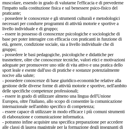
muscolare, essendo in grado di valutarne l'efficacia e di prevederne
l'impatto sulla costituzione fisica e sul benessere psico-fisico del
praticante;
- possedere le conoscenze e gli strumenti culturali e metodologici
necessari per condurre programmi di attività motorie e sportive a
livello individuale e di gruppo;
- essere in possesso di conoscenze psicologiche e sociologiche di
base per poter interagire con efficacia con praticanti in funzione di
età, genere, condizione sociale, sia a livello individuale che di
gruppo;
- possedere le basi pedagogiche, psicologiche e didattiche per
trasmettere, oltre che conoscenze tecniche, valori etici e motivazioni
adeguate per promuovere uno stile di vita attivo e una pratica dello
sport leale e esente dall'uso di pratiche e sostanze potenzialmente
nocive alla salute;
- possedere conoscenze di base giuridico-economiche relative alla
gestione delle diverse forme di attività motorie e sportive, nell'ambito
delle specifiche competenze professionali;
- essere in grado di utilizzare almeno una lingua dell'Unione
Europea, oltre l'italiano, allo scopo di consentire la comunicazione
internazionale nell'ambito specifico di competenza;
- essere capace di utilizzare in modo efficace i più comuni strumenti
di elaborazione e comunicazione informatica.
- potranno infine acquisire una specifica preparazione per accedere
alle classi di laurea magistrale per la formazione degli insegnanti di