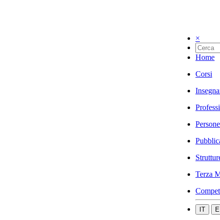
×
Home
Corsi
Insegna
Profess
Persone
Pubblic
Struttur
Terza M
Compet
IT
E