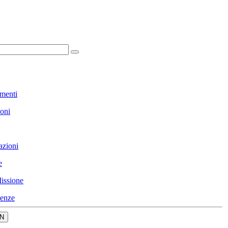
menti
ioni
azioni
e
issione
enze
N