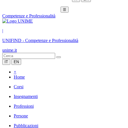
☰
Competenze e Professionalità
|
UNIFIND
-
Competenze e Professionalità
unime.it
IT
EN
×
Home
Corsi
Insegnamenti
Professioni
Persone
Pubblicazioni