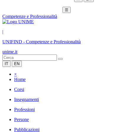
☰
Competenze e Professionalità
|
UNIFIND
-
Competenze e Professionalità
unime.it
IT
EN
×
Home
Corsi
Insegnamenti
Professioni
Persone
Pubblicazioni